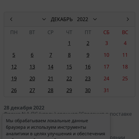
ДЕКАБРЬ
2022
ПН
ВТ
СР
ЧТ
ПТ
СБ
ВС
1
2
3
4
5
6
7
8
9
10
11
12
13
14
15
16
17
18
19
20
21
22
23
24
25
26
27
28
29
30
31
28 декабря 2022
Форма
N 1-ПС (уголь) срочная
"Сведения о поставке
угля" (суточная)
Мы обрабатываем локальные данные
браузера и используем инструменты
аналитики в целях улучшения и обеспечения
Форма
N П-3
"Сведения о финансовом состоянии