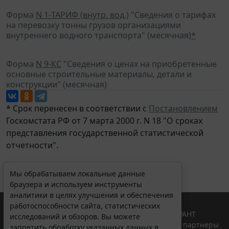
Форма
N 1-ТАРИФ (внутр. вод.)
"Сведения о тарифах
на перевозку тонны грузов организациями
внутреннего водного транспорта" (месячная)
*
Форма
N 9-КС
"Сведения о ценах на приобретенные
основные строительные материалы, детали и
конструкции" (месячная)
* Срок перенесен в соответствии с
Постановлением
Госкомстата РФ от 7 марта 2000 г. N 18 "О сроках
представления государственной статистической
отчетности".
Мы обрабатываем локальные данные
браузера и используем инструменты
аналитики в целях улучшения и обеспечения
работоспособности сайта, статистических
© ООО "НПП "ГАРАНТ-СЕРВИС", 2026. Система ГАРАНТ
исследований и обзоров. Вы можете
выпускается с 1990 года. Компания "Гарант" и ее партнеры
запретить обработку указанных данных в