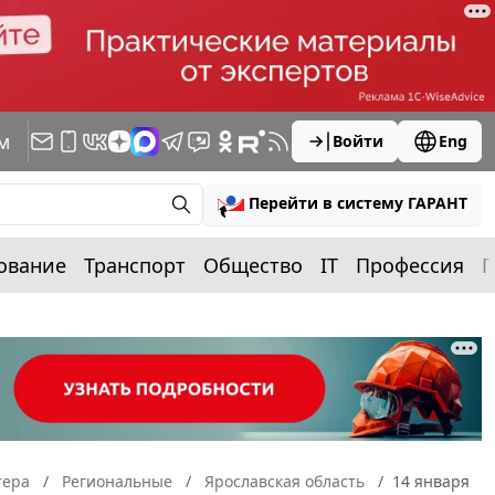
м
Войти
Eng
Перейти в систему ГАРАНТ
ование
Транспорт
Общество
IT
Профессия
П
тера
Региональные
Ярославская область
14 января