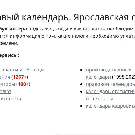
вый календарь. Ярославская о
бухгалтера
подскажет, когда и какой платеж необходи
вится информация о том, какие налоги необходимо уплат
ремени.
ервисы
:
 бланки и образцы
производственные
ения
(
1267+
)
календари
(1998-202
ляторы
(
100+
)
правовой календар
валют
календарь статисти
ая ставка
отчетности
календарь кадровик