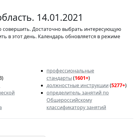
бласть. 14.01.2021
мо совершить. Достаточно выбрать интересующую
ить в этот день. Календарь обновляется в режиме
профессиональные
3)
стандарты
(
1601+
)
ь
должностные инструкции
(
5277+
)
ческой
определитель занятий по
Общероссийскому
а
классификатору занятий