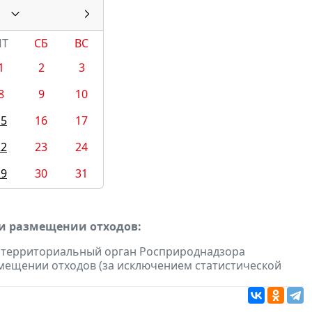
ПТ
СБ
ВС
1
2
3
8
9
10
15
16
17
22
23
24
29
30
31
 и размещении отходов:
 территориальный орган Росприроднадзора
мещении отходов (за исключением статистической