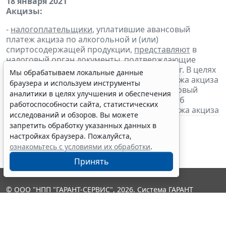
18 января 2021
Акцизы:
-
налогоплательщики
, уплатившие авансовый
платеж акциза по алкогольной и (или)
спиртосодержащей продукции,
представляют
в
налоговый орган
документы
, подтверждающие
уплату авансового платежа за январь 2021 г. В целях
Мы обрабатываем локальные данные
освобождения от уплаты авансового платежа акциза
браузера и используем инструменты
налогоплательщики
представляют
в налоговый
аналитики в целях улучшения и обеспечения
орган банковскую гарантию и
извещение
об
работоспособности сайта, статистических
освобождении от уплаты авансового платежа акциза
исследований и обзоров. Вы можете
запретить обработку указанных данных в
настройках браузера. Пожалуйста,
ознакомьтесь с условиями их обработки
.
Принять
© ООО "НПП "ГАРАНТ-СЕРВИС", 2026. Система ГАРАНТ
выпускается с 1990 года. Компания "Гарант" и ее партнеры
являются участниками Российской ассоциации правовой
информации ГАРАНТ.