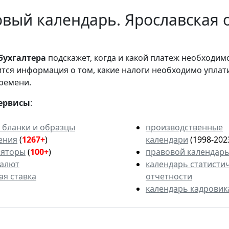
вый календарь. Ярославская о
бухгалтера
подскажет, когда и какой платеж необходи
вится информация о том, какие налоги необходимо уплат
ремени.
ервисы
:
 бланки и образцы
производственные
ения
(
1267+
)
календари
(1998-202
ляторы
(
100+
)
правовой календар
валют
календарь статисти
ая ставка
отчетности
календарь кадровик