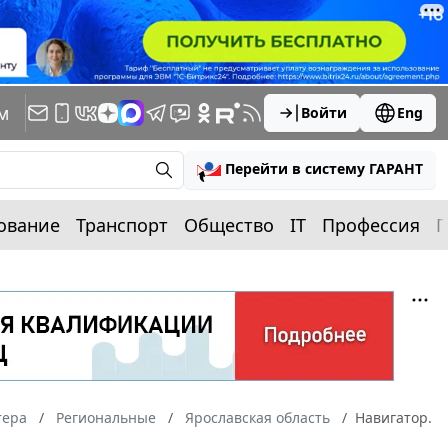
м
Войти
Eng
Перейти в систему ГАРАНТ
ование
Транспорт
Общество
IT
Профессия
П
тера
Региональные
Ярославская область
Навигатор.