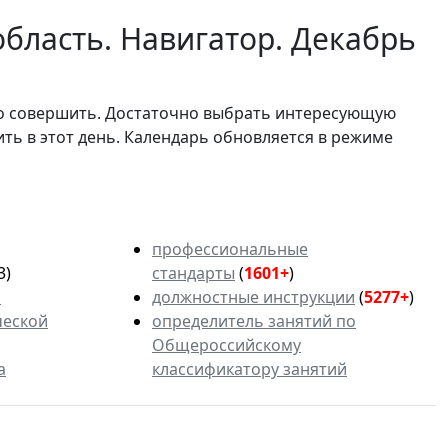
бласть. Навигатор. Декабрь
мо совершить. Достаточно выбрать интересующую
ить в этот день. Календарь обновляется в режиме
профессиональные
3)
стандарты
(
1601+
)
ь
должностные инструкции
(
5277+
)
ческой
определитель занятий по
Общероссийскому
а
классификатору занятий