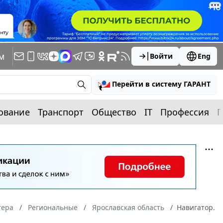
м
Войти
Eng
Перейти в систему ГАРАНТ
ование
Транспорт
Общество
IT
Профессия
П
тера
Региональные
Ярославская область
Навигатор.