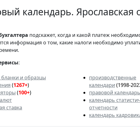
вый календарь. Ярославская о
бухгалтера
подскажет, когда и какой платеж необходи
вится информация о том, какие налоги необходимо уплат
ремени.
ервисы
:
 бланки и образцы
производственные
ения
(
1267+
)
календари
(1998-202
ляторы
(
100+
)
правовой календар
валют
календарь статисти
ая ставка
отчетности
календарь кадровик