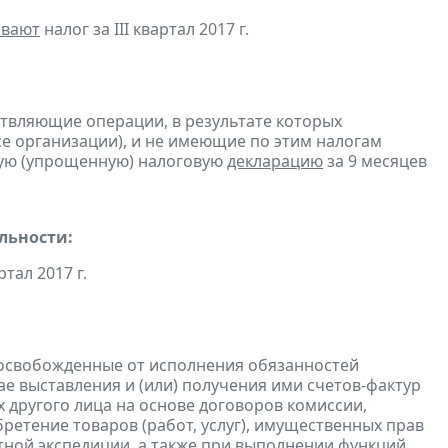
ивают
налог за III квартал 2017 г.
ствляющие операции, в результате которых
ссе организации), и не имеющие по этим налогам
ую (упрощенную) налоговую
декларацию
за 9 месяцев
льности:
ртал 2017 г.
 освобожденные от исполнения обязанностей
е выставления и (или) получения ими счетов-фактур
 другого лица на основе договоров комиссии,
ретение товаров (работ, услуг), имущественных прав
ртной экспедиции, а также при выполнении функций