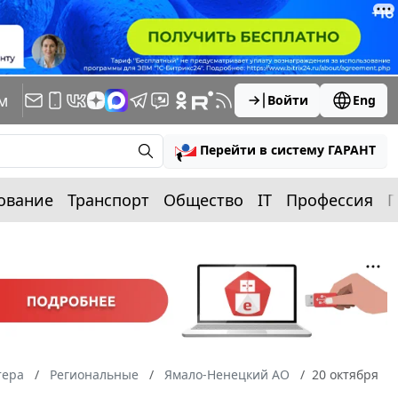
м
Войти
Eng
Перейти в систему ГАРАНТ
ование
Транспорт
Общество
IT
Профессия
П
тера
Региональные
Ямало-Ненецкий АО
20 октября