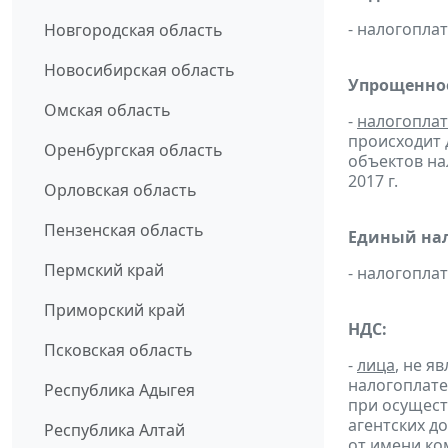
- налогопл
Новгородская область
Новосибирская область
Упрощенное
Омская область
-
налогопла
происходит 
Оренбургская область
объектов н
2017 г.
Орловская область
Пензенская область
Единый нал
Пермский край
- налогопл
Приморский край
НДС:
Псковская область
-
лица
, не 
налогоплате
Республика Адыгея
при осущест
агентских д
Республика Алтай
от имени ко