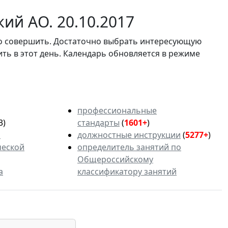
ий АО. 20.10.2017
мо совершить. Достаточно выбрать интересующую
ить в этот день. Календарь обновляется в режиме
профессиональные
3)
стандарты
(
1601+
)
ь
должностные инструкции
(
5277+
)
ческой
определитель занятий по
Общероссийскому
а
классификатору занятий