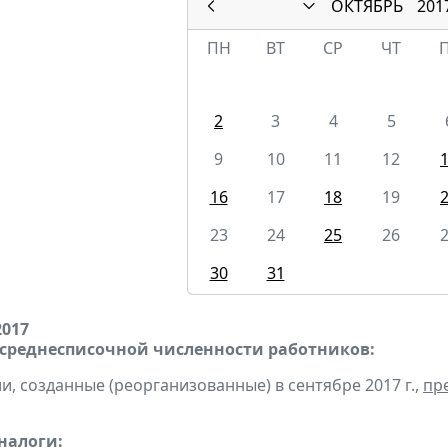
ОКТЯБРЬ
201
ПН
ВТ
СР
ЧТ
2
3
4
5
9
10
11
12
16
17
18
19
23
24
25
26
30
31
2017
 среднесписочной численности работников:
и, созданные (реорганизованные) в сентябре 2017 г.,
пр
налоги: