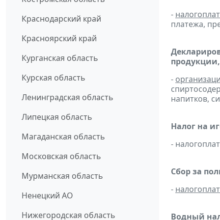
-
налогопла
Краснодарский край
платежа, пр
Красноярский край
Деклариров
Курганская область
продукции,
Курская область
-
организац
спиртосоде
Ленинградская область
напитков, си
Липецкая область
Налог на и
Магаданская область
- налогопл
Московская область
Сбор за по
Мурманская область
-
налогопла
Ненецкий АО
Нижегородская область
Водный нал