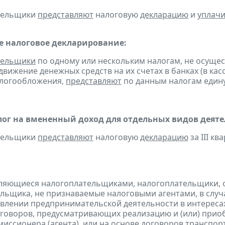
ательщики
представляют
налоговую
декларацию
и
уплач
 налоговое декларирование:
тельщики
по одному или нескольким налогам, не осуще
движение денежных средств на их счетах в банках (в ка
алогообложения,
представляют
по данным налогам един
ог на вмененный доход для отдельных видов деяте
ательщики
представляют
налоговую
декларацию
за III ква
являющиеся налогоплательщиками, налогоплательщики,
льщика, не признаваемые налоговыми агентами, в случа
влении предпринимательской деятельности в интересах
оговоров, предусматривающих реализацию и (или) приоб
миссионера (агента), или на основе договоров транспо