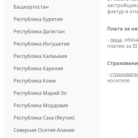
застройщик
Башкортостан
фактур в от
Республика Бурятия
Плата за н
Республика Дагестан
-
лица
, обяз
Республика Ингушетия
платеж за III
Республика Калмыкия
Страховани
Республика Карелия
-
страховате
носителе
Республика Коми
Республика Марий Эл
Республика Мордовия
Республика Саха (Якутия)
Северная Осетия-Алания