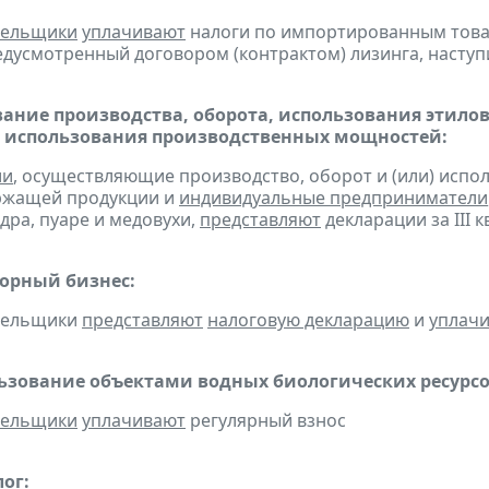
тельщики
уплачивают
налоги по импортированным товара
едусмотренный договором (контрактом) лизинга, наступ
ание производства, оборота, использования этило
 использования производственных мощностей:
ии
, осуществляющие производство, оборот и (или) испо
ржащей продукции и
индивидуальные предприниматели
дра, пуаре и медовухи,
представляют
декларации за III к
горный бизнес:
ательщики
представляют
налоговую декларацию
и
уплач
льзование объектами водных биологических ресурсо
тельщики
уплачивают
регулярный взнос
ог: