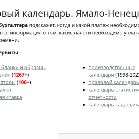
вый календарь. Ямало-Ненецк
бухгалтера
подскажет, когда и какой платеж необходи
вится информация о том, какие налоги необходимо уплат
ремени.
ервисы
:
 бланки и образцы
производственные
ения
(
1267+
)
календари
(1998-202
ляторы
(
100+
)
правовой календар
валют
календарь статисти
ая ставка
отчетности
календарь кадровик