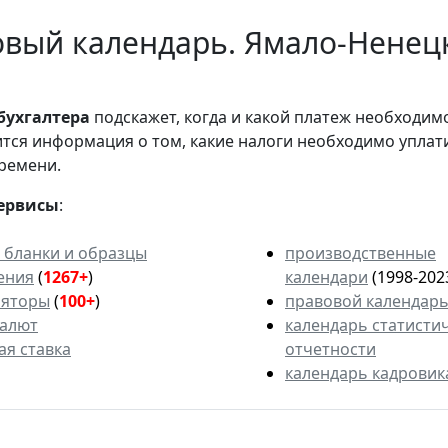
вый календарь. Ямало-Ненецк
бухгалтера
подскажет, когда и какой платеж необходи
вится информация о том, какие налоги необходимо уплат
ремени.
ервисы
:
 бланки и образцы
производственные
ения
(
1267+
)
календари
(1998-202
ляторы
(
100+
)
правовой календар
валют
календарь статисти
ая ставка
отчетности
календарь кадровик