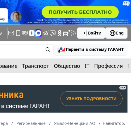
м
Войти
Eng
Перейти в систему ГАРАНТ
ование
Транспорт
Общество
IT
Профессия
П
тера
Региональные
Ямало-Ненецкий АО
Навигатор.