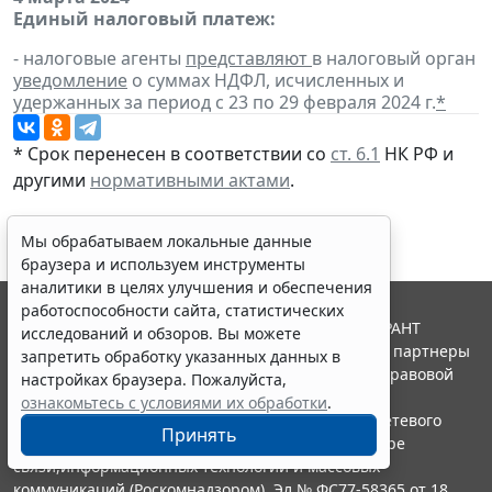
Единый налоговый платеж:
- налоговые агенты
представляют
в налоговый орган
уведомление
о суммах НДФЛ, исчисленных и
удержанных за период с 23 по 29 февраля 2024 г.
*
* Срок перенесен в соответствии со
ст. 6.1
НК РФ и
другими
нормативными актами
.
Мы обрабатываем локальные данные
браузера и используем инструменты
аналитики в целях улучшения и обеспечения
работоспособности сайта, статистических
© ООО "НПП "ГАРАНТ-СЕРВИС", 2026. Система ГАРАНТ
исследований и обзоров. Вы можете
выпускается с 1990 года. Компания "Гарант" и ее партнеры
запретить обработку указанных данных в
являются участниками Российской ассоциации правовой
настройках браузера. Пожалуйста,
информации ГАРАНТ.
ознакомьтесь с условиями их обработки
.
Портал ГАРАНТ.РУ зарегистрирован в качестве сетевого
Принять
издания Федеральной службой по надзору в сфере
связи,информационных технологий и массовых
коммуникаций (Роскомнадзором), Эл № ФС77-58365 от 18