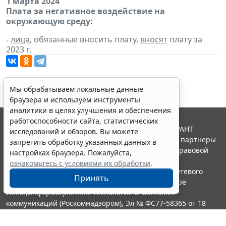
1 марта 2024
Плата за негативное воздействие на
окружающую среду:
-
лица
, обязанные вносить плату,
вносят
плату за
2023 г.
Мы обрабатываем локальные данные
браузера и используем инструменты
аналитики в целях улучшения и обеспечения
работоспособности сайта, статистических
© ООО "НПП "ГАРАНТ-СЕРВИС", 2026. Система ГАРАНТ
исследований и обзоров. Вы можете
выпускается с 1990 года. Компания "Гарант" и ее партнеры
запретить обработку указанных данных в
являются участниками Российской ассоциации правовой
настройках браузера. Пожалуйста,
информации ГАРАНТ.
ознакомьтесь с условиями их обработки
.
Портал ГАРАНТ.РУ зарегистрирован в качестве сетевого
Принять
издания Федеральной службой по надзору в сфере
связи,информационных технологий и массовых
коммуникаций (Роскомнадзором), Эл № ФС77-58365 от 18
июня 2014 года.