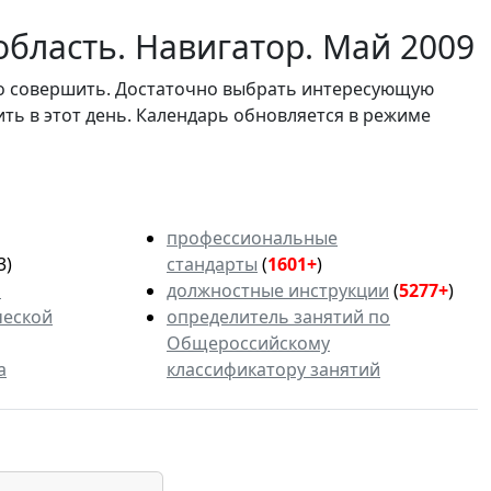
бласть. Навигатор. Май 2009
мо совершить. Достаточно выбрать интересующую
ить в этот день. Календарь обновляется в режиме
профессиональные
3)
стандарты
(
1601+
)
ь
должностные инструкции
(
5277+
)
ческой
определитель занятий по
Общероссийскому
а
классификатору занятий