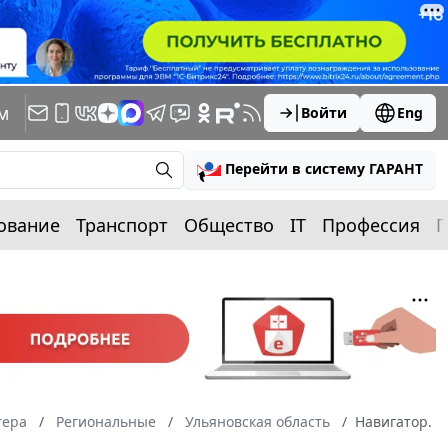
м
Войти
Eng
Перейти в систему ГАРАНТ
ование
Транспорт
Общество
IT
Профессия
П
тера
Региональные
Ульяновская область
Навигатор.