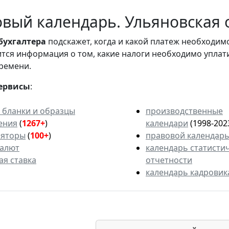
вый календарь. Ульяновская о
бухгалтера
подскажет, когда и какой платеж необходи
вится информация о том, какие налоги необходимо уплат
ремени.
ервисы
:
 бланки и образцы
производственные
ения
(
1267+
)
календари
(1998-202
ляторы
(
100+
)
правовой календар
валют
календарь статисти
ая ставка
отчетности
календарь кадровик