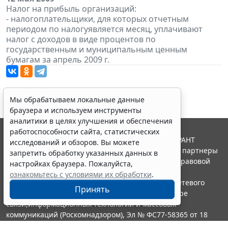
Налог на прибыль организаций:
- налогоплательщики, для которых отчетным
периодом по налогуявляется месяц, уплачивают
налог с доходов в виде процентов по
государственным и муниципальным ценным
бумагам за апрель 2009 г.
Мы обрабатываем локальные данные
браузера и используем инструменты
аналитики в целях улучшения и обеспечения
работоспособности сайта, статистических
© ООО "НПП "ГАРАНТ-СЕРВИС", 2026. Система ГАРАНТ
исследований и обзоров. Вы можете
выпускается с 1990 года. Компания "Гарант" и ее партнеры
запретить обработку указанных данных в
являются участниками Российской ассоциации правовой
настройках браузера. Пожалуйста,
информации ГАРАНТ.
ознакомьтесь с условиями их обработки
.
Портал ГАРАНТ.РУ зарегистрирован в качестве сетевого
Принять
издания Федеральной службой по надзору в сфере
связи,информационных технологий и массовых
коммуникаций (Роскомнадзором), Эл № ФС77-58365 от 18
июня 2014 года.