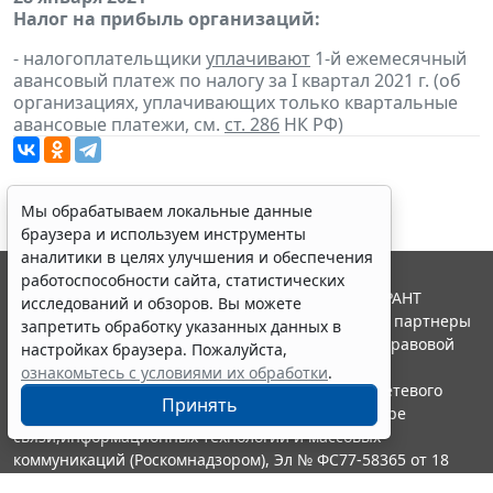
Налог на прибыль организаций:
- налогоплательщики
уплачивают
1-й ежемесячный
авансовый платеж по налогу за I квартал 2021 г. (об
организациях, уплачивающих только квартальные
авансовые платежи, см.
ст. 286
НК РФ)
Мы обрабатываем локальные данные
браузера и используем инструменты
аналитики в целях улучшения и обеспечения
работоспособности сайта, статистических
© ООО "НПП "ГАРАНТ-СЕРВИС", 2026. Система ГАРАНТ
исследований и обзоров. Вы можете
выпускается с 1990 года. Компания "Гарант" и ее партнеры
запретить обработку указанных данных в
являются участниками Российской ассоциации правовой
настройках браузера. Пожалуйста,
информации ГАРАНТ.
ознакомьтесь с условиями их обработки
.
Портал ГАРАНТ.РУ зарегистрирован в качестве сетевого
Принять
издания Федеральной службой по надзору в сфере
связи,информационных технологий и массовых
коммуникаций (Роскомнадзором), Эл № ФС77-58365 от 18
июня 2014 года.