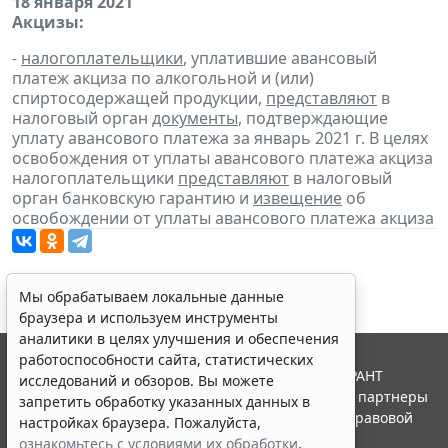
18 января 2021
Акцизы:
-
налогоплательщики
, уплатившие авансовый
платеж акциза по алкогольной и (или)
спиртосодержащей продукции,
представляют
в
налоговый орган
документы
, подтверждающие
уплату авансового платежа за январь 2021 г. В целях
освобождения от уплаты авансового платежа акциза
налогоплательщики
представляют
в налоговый
орган банковскую гарантию и
извещение
об
освобождении от уплаты авансового платежа акциза
Мы обрабатываем локальные данные
браузера и используем инструменты
аналитики в целях улучшения и обеспечения
работоспособности сайта, статистических
© ООО "НПП "ГАРАНТ-СЕРВИС", 2026. Система ГАРАНТ
исследований и обзоров. Вы можете
выпускается с 1990 года. Компания "Гарант" и ее партнеры
запретить обработку указанных данных в
являются участниками Российской ассоциации правовой
настройках браузера. Пожалуйста,
информации ГАРАНТ.
ознакомьтесь с условиями их обработки
.