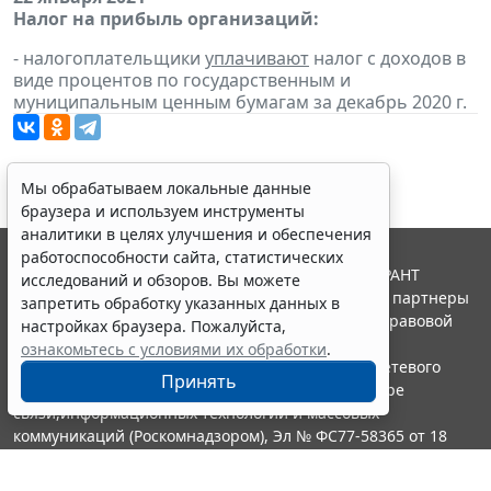
Налог на прибыль организаций:
- налогоплательщики
уплачивают
налог с доходов в
виде процентов по государственным и
муниципальным ценным бумагам за декабрь 2020 г.
Мы обрабатываем локальные данные
браузера и используем инструменты
аналитики в целях улучшения и обеспечения
работоспособности сайта, статистических
© ООО "НПП "ГАРАНТ-СЕРВИС", 2026. Система ГАРАНТ
исследований и обзоров. Вы можете
выпускается с 1990 года. Компания "Гарант" и ее партнеры
запретить обработку указанных данных в
являются участниками Российской ассоциации правовой
настройках браузера. Пожалуйста,
информации ГАРАНТ.
ознакомьтесь с условиями их обработки
.
Портал ГАРАНТ.РУ зарегистрирован в качестве сетевого
Принять
издания Федеральной службой по надзору в сфере
связи,информационных технологий и массовых
коммуникаций (Роскомнадзором), Эл № ФС77-58365 от 18
июня 2014 года.