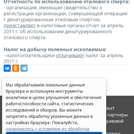
Отчетность по использованию этилового спирта:
- организация, имеющая свидетельство о
регистрации организации, совершающей операции
с денатурированным этиловым спиртом,
представляет
в налоговые органы отчет за апрель
2011 г. об использовании денатурированного
этилового спирта
Налог на добычу полезных ископаемых:
- налогоплательщики
уплачивают
налог за апрель
2011 г.
Мы обрабатываем локальные данные
браузера и используем инструменты
аналитики в целях улучшения и обеспечения
работоспособности сайта, статистических
© ООО "НПП "ГАРАНТ-СЕРВИС", 2026. Система ГАРАНТ
исследований и обзоров. Вы можете
выпускается с 1990 года. Компания "Гарант" и ее партнеры
запретить обработку указанных данных в
являются участниками Российской ассоциации правовой
настройках браузера. Пожалуйста,
информации ГАРАНТ.
ознакомьтесь с условиями их обработки
.
Портал ГАРАНТ.РУ зарегистрирован в качестве сетевого