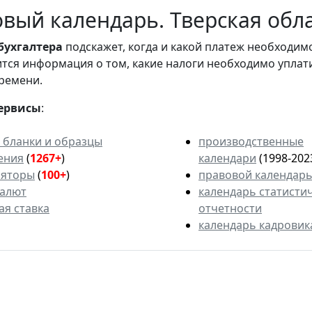
вый календарь. Тверская обла
бухгалтера
подскажет, когда и какой платеж необходи
вится информация о том, какие налоги необходимо уплат
ремени.
ервисы
:
 бланки и образцы
производственные
ения
(
1267+
)
календари
(1998-202
ляторы
(
100+
)
правовой календар
валют
календарь статисти
ая ставка
отчетности
календарь кадровик