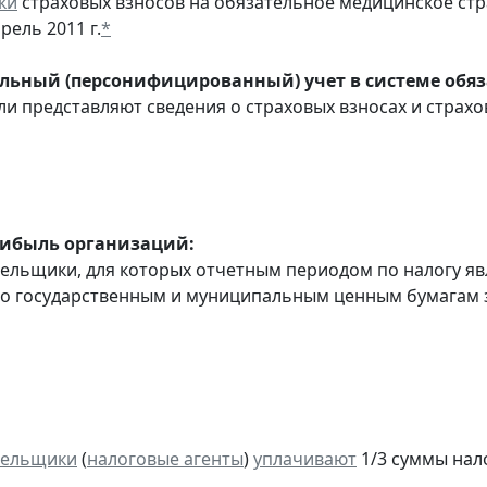
ки
страховых взносов на обязательное медицинское ст
рель 2011 г.
*
ьный (персонифицированный) учет в системе обяза
ли представляют сведения о страховых взносах и страхов
рибыль организаций:
тельщики, для которых отчетным периодом по налогу яв
о государственным и муниципальным ценным бумагам за
тельщики
(
налоговые агенты
)
уплачивают
1/3 суммы налог