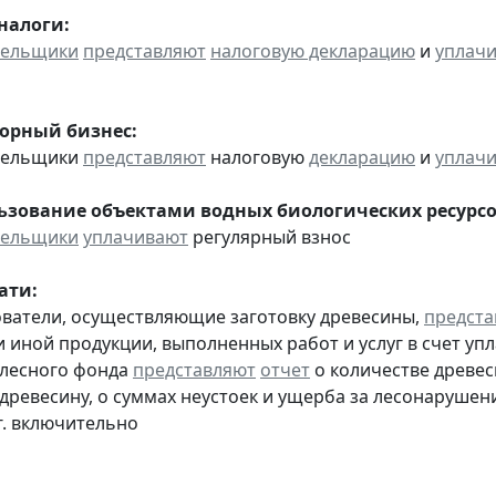
налоги:
тельщики
представляют
налоговую декларацию
и
уплач
горный бизнес:
ательщики
представляют
налоговую
декларацию
и
уплач
льзование объектами водных биологических ресурсо
тельщики
уплачивают
регулярный взнос
ати:
ователи, осуществляющие заготовку древесины,
предста
 иной продукции, выполненных работ и услуг в счет упла
 лесного фонда
представляют
отчет
о количестве древес
 древесину, о суммах неустоек и ущерба за лесонарушен
г. включительно