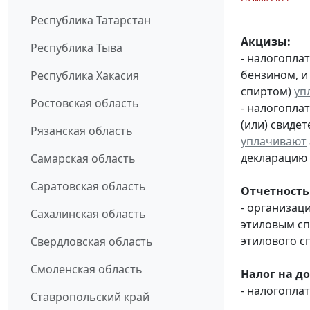
Республика Татарстан
Акцизы:
Республика Тыва
- налогопла
бензином, и
Республика Хакасия
спиртом)
уп
Ростовская область
- налогопла
(или) свиде
Рязанская область
уплачивают
декларацию 
Самарская область
Саратовская область
Отчетность
- организац
Сахалинская область
этиловым с
этилового с
Свердловская область
Смоленская область
Налог на д
- налогопл
Ставропольский край