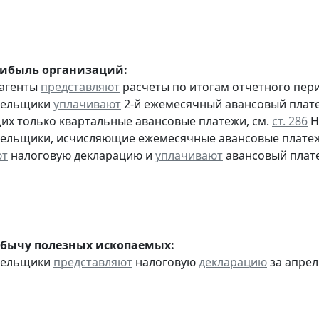
рибыль организаций:
 агенты
представляют
расчеты по итогам отчетного пер
ательщики
уплачивают
2-й ежемесячный авансовый платеж 
х только квартальные авансовые платежи, см.
ст. 286
Н
тельщики, исчисляющие ежемесячные авансовые платеж
ют
налоговую декларацию и
уплачивают
авансовый плате
обычу полезных ископаемых:
ательщики
представляют
налоговую
декларацию
за апрель