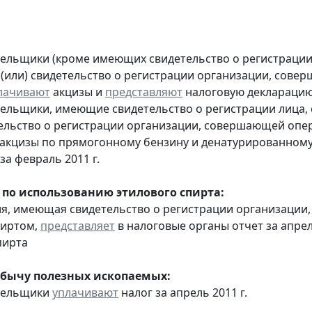
тельщики (кроме имеющих свидетельство о регистраци
 (или) свидетельство о регистрации организации, сов
лачивают
акцизы и
представляют
налоговую декларацию з
тельщики, имеющие свидетельство о регистрации лица
тельство о регистрации организации, совершающей оп
акцизы по прямогонному бензину и денатурированному
за февраль 2011 г.
 по использованию этилового спирта:
ия, имеющая свидетельство о регистрации организаци
пиртом,
представляет
в налоговые органы отчет за апре
пирта
обычу полезных ископаемых:
ательщики
уплачивают
налог за апрель 2011 г.