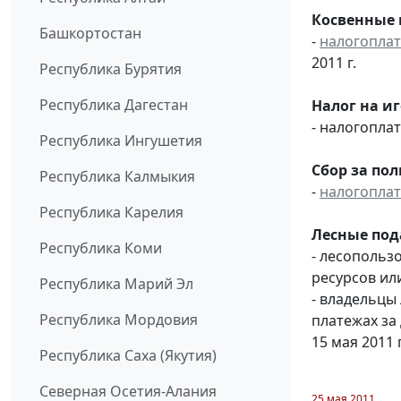
Косвенные 
Башкортостан
-
налогопла
2011 г.
Республика Бурятия
Республика Дагестан
Налог на и
- налогопл
Республика Ингушетия
Сбор за по
Республика Калмыкия
-
налогопла
Республика Карелия
Лесные под
Республика Коми
- лесопольз
ресурсов или
Республика Марий Эл
- владельцы
Республика Мордовия
платежах за
15 мая 2011 
Республика Саха (Якутия)
Северная Осетия-Алания
25 мая 2011