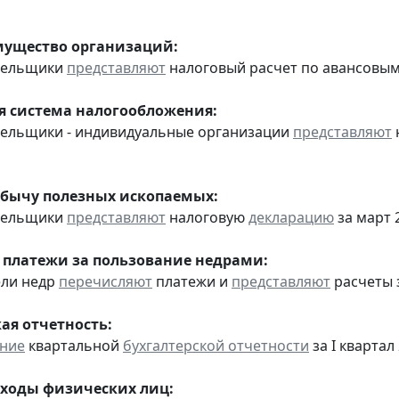
мущество организаций:
ательщики
представляют
налоговый расчет по авансовым п
 система налогообложения:
тельщики - индивидуальные организации
представляют
обычу полезных ископаемых:
ательщики
представляют
налоговую
декларацию
за март 2
 платежи за пользование недрами:
ели недр
перечисляют
платежи и
представляют
расчеты з
ая отчетность:
ение
квартальной
бухгалтерской отчетности
за I квартал 
оходы физических лиц: