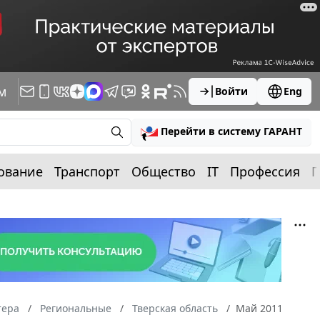
м
Войти
Eng
Перейти в систему ГАРАНТ
ование
Транспорт
Общество
IT
Профессия
П
тера
Региональные
Тверская область
Май 2011