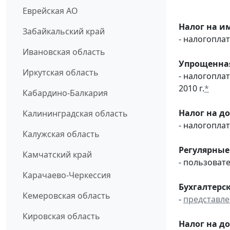
Еврейская АО
Налог на и
Забайкальский край
- налогопл
Ивановская область
Упрощенная
Иркутская область
- налогопла
2010 г.
*
Кабардино-Балкария
Налог на д
Калининградская область
- налогопл
Калужская область
Регулярные
Камчатский край
- пользоват
Карачаево-Черкессия
Бухгалтерск
Кемеровская область
-
представл
Кировская область
Налог на д