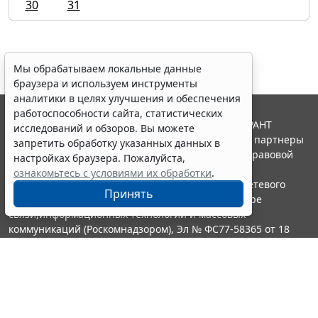
30
31
Мы обрабатываем локальные данные
браузера и используем инструменты
аналитики в целях улучшения и обеспечения
работоспособности сайта, статистических
© ООО "НПП "ГАРАНТ-СЕРВИС", 2026. Система ГАРАНТ
исследований и обзоров. Вы можете
выпускается с 1990 года. Компания "Гарант" и ее партнеры
запретить обработку указанных данных в
являются участниками Российской ассоциации правовой
настройках браузера. Пожалуйста,
информации ГАРАНТ.
ознакомьтесь с условиями их обработки
.
Портал ГАРАНТ.РУ зарегистрирован в качестве сетевого
Принять
издания Федеральной службой по надзору в сфере
связи,информационных технологий и массовых
коммуникаций (Роскомнадзором), Эл № ФС77-58365 от 18
июня 2014 года.
16+
Контакты
8-800-200-88-88