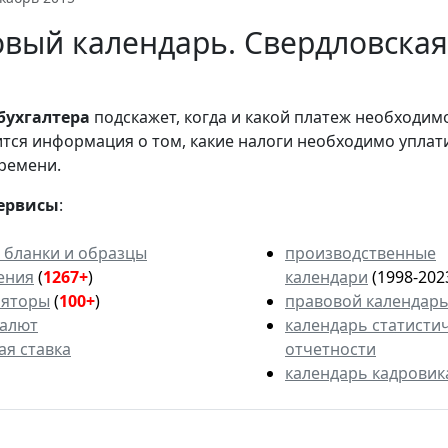
вый календарь. Свердловская
бухгалтера
подскажет, когда и какой платеж необходи
вится информация о том, какие налоги необходимо уплат
ремени.
ервисы
:
 бланки и образцы
производственные
ения
(
1267+
)
календари
(1998-202
ляторы
(
100+
)
правовой календар
валют
календарь статисти
ая ставка
отчетности
календарь кадровик