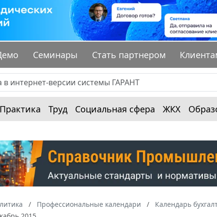
Демо
Семинары
Стать партнером
Клиента
Практика
Труд
Социальная сфера
ЖКХ
Образ
алитика
Профессиональные календари
Календарь бухгал
кабрь 2015