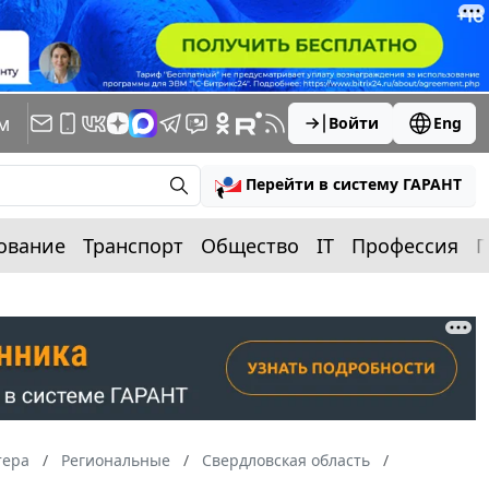
м
Войти
Eng
Перейти в систему ГАРАНТ
ование
Транспорт
Общество
IT
Профессия
П
тера
Региональные
Свердловская область