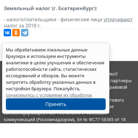
Земельный налог (г. Екатеринбург):
- налогоплательщики - физические лица
уплачивают
налог за 2018 г.
Мы обрабатываем локальные данные
браузера и используем инструменты
аналитики в целях улучшения и обеспечения
работоспособности сайта, статистических
© ООО "НПП "ГАРАНТ-СЕРВИС", 2026. Система ГАРАНТ
исследований и обзоров. Вы можете
выпускается с 1990 года. Компания "Гарант" и ее партнеры
запретить обработку указанных данных в
являются участниками Российской ассоциации правовой
настройках браузера. Пожалуйста,
информации ГАРАНТ.
ознакомьтесь с условиями их обработки
.
Портал ГАРАНТ.РУ зарегистрирован в качестве сетевого
Принять
издания Федеральной службой по надзору в сфере
связи,информационных технологий и массовых
коммуникаций (Роскомнадзором), Эл № ФС77-58365 от 18
июня 2014 года.
16+