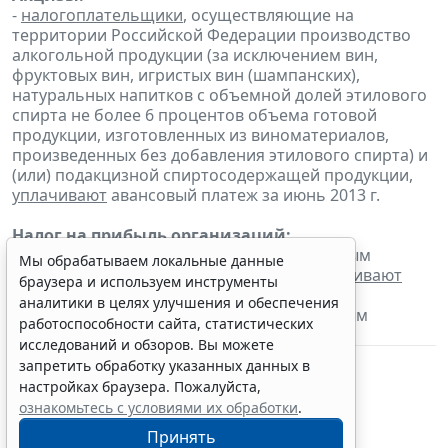
-
налогоплательщики
, осуществляющие на
территории Российской Федерации производство
алкогольной продукции (за исключением вин,
фруктовых вин, игристых вин (шампанских),
натуральных напитков с объемной долей этилового
спирта не более 6 процентов объема готовой
продукции, изготовленных из виноматериалов,
произведенных без добавления этилового спирта) и
(или) подакцизной спиртосодержащей продукции,
уплачивают
авансовый платеж за июнь 2013 г.
Налог на прибыль организаций:
- налогоплательщики, для которых отчетным
Мы обрабатываем локальные данные
периодом по налогу является месяц,
уплачивают
браузера и используем инструменты
налог с доходов в виде процентов по
аналитики в целях улучшения и обеспечения
государственным и муниципальным ценным
работоспособности сайта, статистических
бумагам за май 2013 г.
исследований и обзоров. Вы можете
запретить обработку указанных данных в
настройках браузера. Пожалуйста,
ознакомьтесь с условиями их обработки
.
Принять