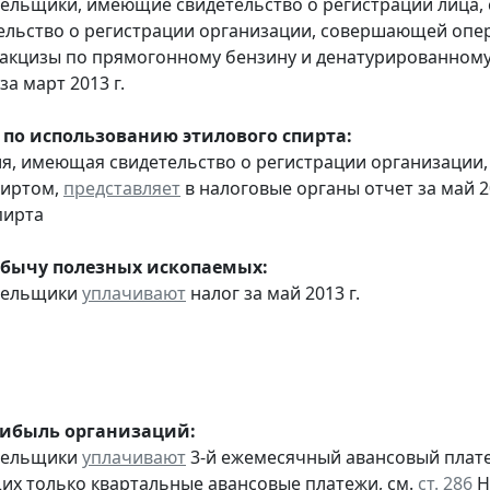
тельщики, имеющие свидетельство о регистрации лица
тельство о регистрации организации, совершающей оп
акцизы по прямогонному бензину и денатурированному
за март 2013 г.
 по использованию этилового спирта:
ия, имеющая свидетельство о регистрации организаци
пиртом,
представляет
в налоговые органы отчет за май 
пирта
обычу полезных ископаемых:
ательщики
уплачивают
налог за май 2013 г.
рибыль организаций:
ательщики
уплачивают
3-й ежемесячный авансовый платеж 
х только квартальные авансовые платежи, см.
ст. 286
Н