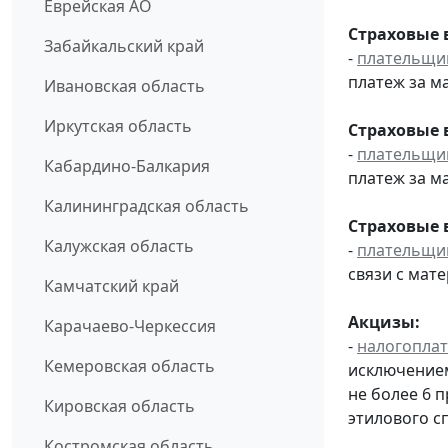
Еврейская АО
Страховые 
Забайкальский край
-
плательщи
платеж за ма
Ивановская область
Иркутская область
Страховые 
-
плательщи
Кабардино-Балкария
платеж за ма
Калининградская область
Страховые 
Калужская область
-
плательщи
связи с мат
Камчатский край
Акцизы:
Карачаево-Черкессия
-
налогопла
Кемеровская область
исключением
не более 6 
Кировская область
этилового с
Костромская область