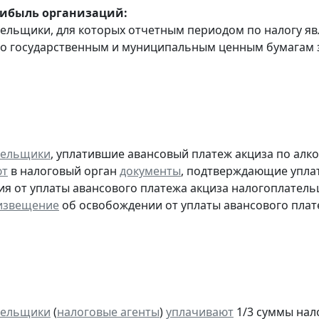
рибыль организаций:
тельщики, для которых отчетным периодом по налогу яв
о государственным и муниципальным ценным бумагам за
тельщики
, уплатившие авансовый платеж акциза по алк
ют
в налоговый орган
документы
, подтверждающие уплату
я от уплаты авансового платежа акциза налогоплател
извещение
об освобождении от уплаты авансового плат
тельщики
(
налоговые агенты
)
уплачивают
1/3 суммы налог