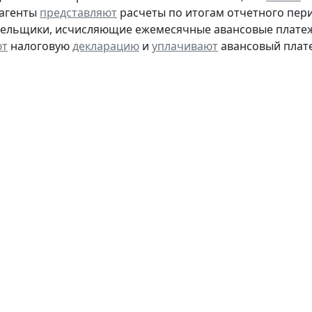
 агенты
представляют
расчеты по итогам отчетного пери
тельщики, исчисляющие ежемесячные авансовые платеж
ют
налоговую
декларацию
и
уплачивают
авансовый платеж