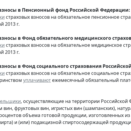
взносы в Пенсионный фонд Российской Федерации:
ки
страховых взносов на обязательное пенсионное стр
й 2013 г.
взносы в Фонд обязательного медицинского страхо
ки
страховых взносов на обязательное медицинское ст
й 2013 г.
взносы в Фонд социального страхования Российско
ки
страховых взносов на обязательное социальное стра
еринством
уплачивают
ежемесячный обязательный платеж
тельщики
, осуществляющие на территории Российской 
 вин, фруктовых вин, игристых вин (шампанских), нату
процентов объема готовой продукции, изготовленных и
пирта) и (или) подакцизной спиртосодержащей продукц