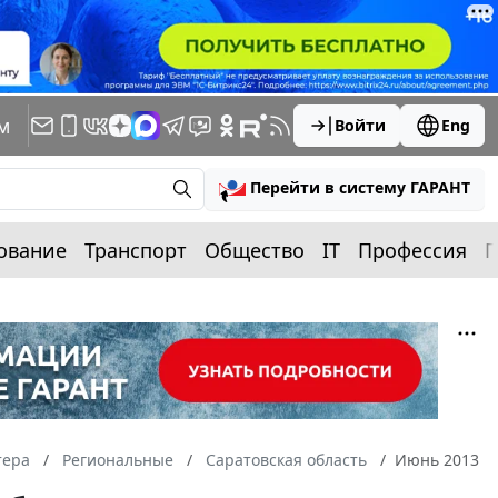
м
Войти
Eng
Перейти в систему ГАРАНТ
ование
Транспорт
Общество
IT
Профессия
П
тера
Региональные
Саратовская область
Июнь 2013