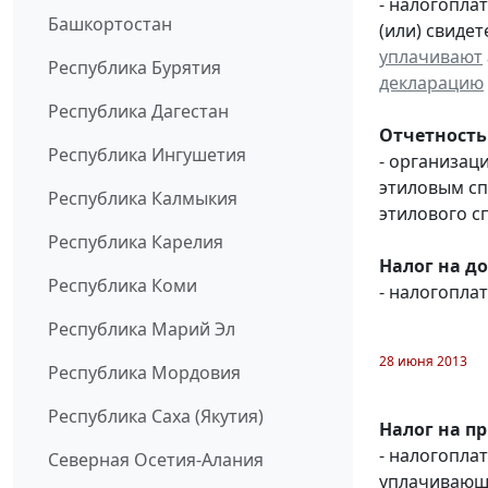
- налогопла
Башкортостан
(или) свиде
уплачивают
Республика Бурятия
декларацию
Республика Дагестан
Отчетность
Республика Ингушетия
- организац
этиловым с
Республика Калмыкия
этилового с
Республика Карелия
Налог на д
Республика Коми
- налогопл
Республика Марий Эл
28 июня 2013
Республика Мордовия
Республика Саха (Якутия)
Налог на п
- налогопл
Северная Осетия-Алания
уплачивающи