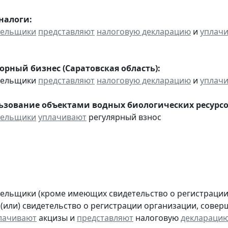
налоги:
тельщики
представляют
налоговую декларацию
и
уплач
орный бизнес (Саратовская область):
ательщики
представляют
налоговую декларацию
и
уплач
льзование объектами водных биологических ресурсо
тельщики
уплачивают
регулярный взнос
тельщики (кроме имеющих свидетельство о регистраци
 (или) свидетельство о регистрации организации, сов
лачивают
акцизы и
представляют
налоговую
деклараци