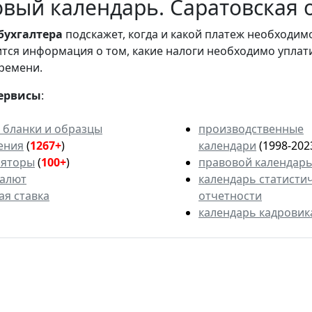
вый календарь. Саратовская 
бухгалтера
подскажет, когда и какой платеж необходи
вится информация о том, какие налоги необходимо уплат
ремени.
ервисы
:
 бланки и образцы
производственные
ения
(
1267+
)
календари
(1998-202
ляторы
(
100+
)
правовой календар
валют
календарь статисти
ая ставка
отчетности
календарь кадровик