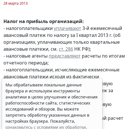
28 марта 2013
Налог на прибыль организаций:
- налогоплательщики
уплачивают
3-й ежемесячный
авансовый платеж по налогу за I квартал 2013 г. (об
организациях, уплачивающих только квартальные
авансовые платежи, см.
ст. 286
НК РФ);
- налоговые агенты
представляют
расчеты по итогам
Мы обрабатываем локальные данные
отчетного периода;
браузера и используем инструменты
- налогоплательщики, исчисляющие ежемесячные
аналитики в целях улучшения и обеспечения
авансовые платежи исходя из фактически
работоспособности сайта, статистических
полученной прибыли,
представляют
налоговую
исследований и обзоров. Вы можете
декларацию
и
уплачивают
авансовый платеж за
запретить обработку указанных данных в
настройках браузера. Пожалуйста,
февраль 2013 г.
ознакомьтесь с условиями их обработки
.
- налогоплательщики
представляют
налоговую
декларацию
и
уплачивают
налог за 2012 г.;
Принять
- налоговые агенты
представляют
налоговый расчет
за 2012 г.;