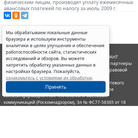
физическим лицам, производят уплату ежемесячных
авансовых платежей по налогу за июль 2009 г.
Мы обрабатываем локальные данные
браузера и используем инструменты
аналитики в целях улучшения и обеспечения
работоспособности сайта, статистических
© ООО "НПП "ГАРАНТ-СЕРВИС", 2026. Система ГАРАНТ
исследований и обзоров. Вы можете
выпускается с 1990 года. Компания "Гарант" и ее партнеры
запретить обработку указанных данных в
являются участниками Российской ассоциации правовой
настройках браузера. Пожалуйста,
информации ГАРАНТ.
ознакомьтесь с условиями их обработки
.
Портал ГАРАНТ.РУ зарегистрирован в качестве сетевого
Принять
издания Федеральной службой по надзору в сфере
связи,информационных технологий и массовых
коммуникаций (Роскомнадзором), Эл № ФС77-58365 от 18
июня 2014 года.
16+
Контакты
8-800-200-88-88