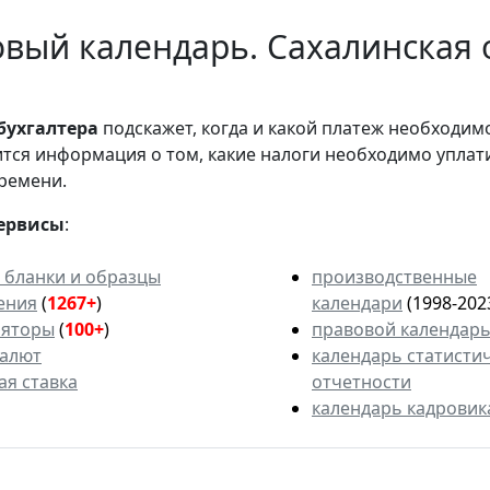
вый календарь. Сахалинская о
бухгалтера
подскажет, когда и какой платеж необходи
вится информация о том, какие налоги необходимо уплат
ремени.
ервисы
:
 бланки и образцы
производственные
ения
(
1267+
)
календари
(1998-202
ляторы
(
100+
)
правовой календар
валют
календарь статисти
ая ставка
отчетности
календарь кадровик