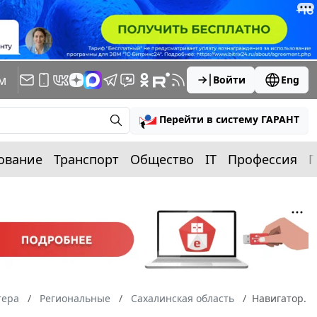
м
Войти
Eng
Перейти в систему ГАРАНТ
ование
Транспорт
Общество
IT
Профессия
П
тера
Региональные
Сахалинская область
Навигатор.