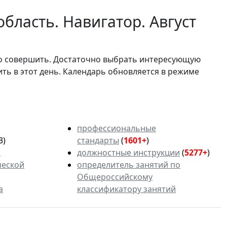
бласть. Навигатор. Август
мо совершить. Достаточно выбрать интересующую
ить в этот день. Календарь обновляется в режиме
профессиональные
3)
стандарты
(
1601+
)
ь
должностные инструкции
(
5277+
)
ческой
определитель занятий по
Общероссийскому
а
классификатору занятий