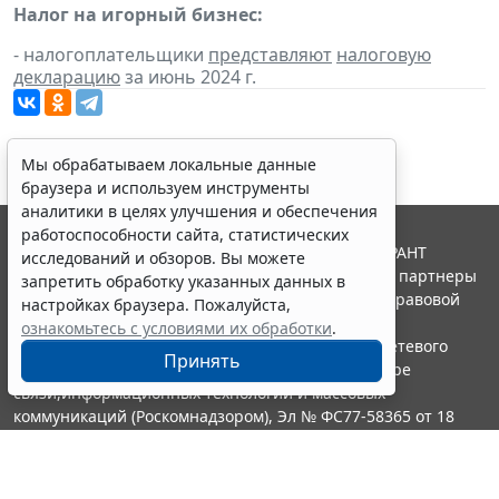
Налог на игорный бизнес:
- налогоплательщики
представляют
налоговую
декларацию
за июнь 2024 г.
Мы обрабатываем локальные данные
браузера и используем инструменты
аналитики в целях улучшения и обеспечения
работоспособности сайта, статистических
© ООО "НПП "ГАРАНТ-СЕРВИС", 2026. Система ГАРАНТ
исследований и обзоров. Вы можете
выпускается с 1990 года. Компания "Гарант" и ее партнеры
запретить обработку указанных данных в
являются участниками Российской ассоциации правовой
настройках браузера. Пожалуйста,
информации ГАРАНТ.
ознакомьтесь с условиями их обработки
.
Портал ГАРАНТ.РУ зарегистрирован в качестве сетевого
Принять
издания Федеральной службой по надзору в сфере
связи,информационных технологий и массовых
коммуникаций (Роскомнадзором), Эл № ФС77-58365 от 18
июня 2014 года.
16+