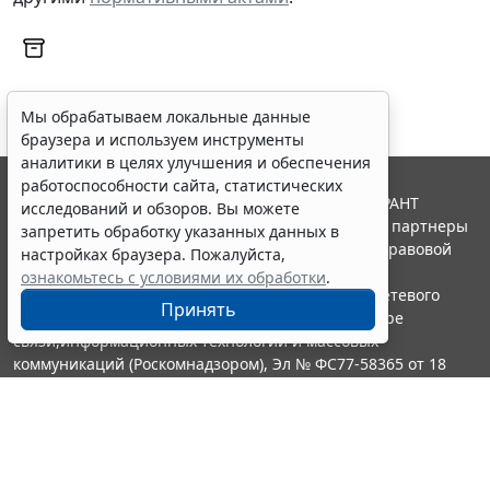
Мы обрабатываем локальные данные
браузера и используем инструменты
аналитики в целях улучшения и обеспечения
работоспособности сайта, статистических
© ООО "НПП "ГАРАНТ-СЕРВИС", 2026. Система ГАРАНТ
исследований и обзоров. Вы можете
выпускается с 1990 года. Компания "Гарант" и ее партнеры
запретить обработку указанных данных в
являются участниками Российской ассоциации правовой
настройках браузера. Пожалуйста,
информации ГАРАНТ.
ознакомьтесь с условиями их обработки
.
Портал ГАРАНТ.РУ зарегистрирован в качестве сетевого
Принять
издания Федеральной службой по надзору в сфере
связи,информационных технологий и массовых
коммуникаций (Роскомнадзором), Эл № ФС77-58365 от 18
июня 2014 года.
16+
Контакты
8-800-200-88-88