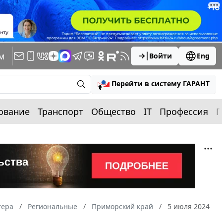
м
Войти
Eng
Перейти в систему ГАРАНТ
ование
Транспорт
Общество
IT
Профессия
П
тера
Региональные
Приморский край
5 июля 2024