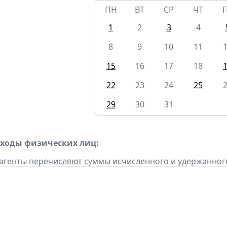
ПН
ВТ
СР
ЧТ
1
2
3
4
8
9
10
11
15
16
17
18
22
23
24
25
29
30
31
оходы физических лиц:
 агенты
перечисляют
суммы исчисленного и удержанного н