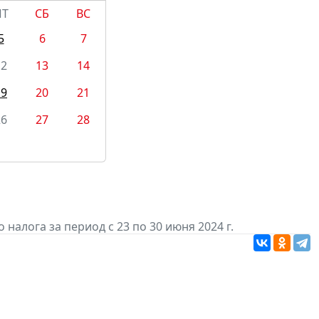
ПТ
СБ
ВС
5
6
7
12
13
14
19
20
21
26
27
28
алога за период с 23 по 30 июня 2024 г.