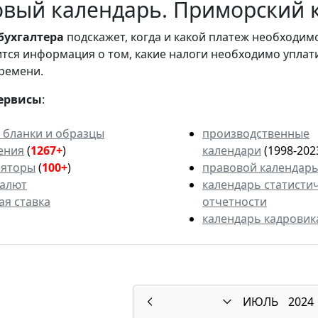
вый календарь. Приморский к
бухгалтера
подскажет, когда и какой платеж необходи
вится информация о том, какие налоги необходимо уплат
ремени.
ервисы
:
 бланки и образцы
производственные
ения
(
1267+
)
календари
(1998-202
ляторы
(
100+
)
правовой календар
валют
календарь статисти
ая ставка
отчетности
календарь кадровик
ИЮЛЬ
2024