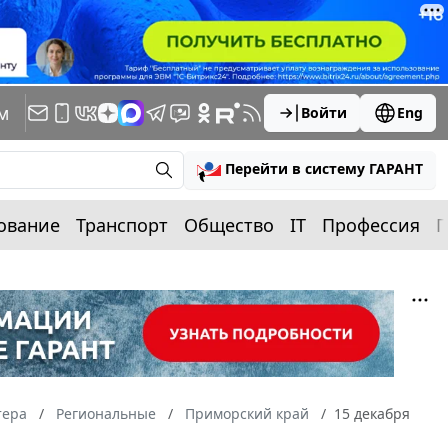
м
Войти
Eng
Перейти в систему ГАРАНТ
ование
Транспорт
Общество
IT
Профессия
П
тера
Региональные
Приморский край
15 декабря