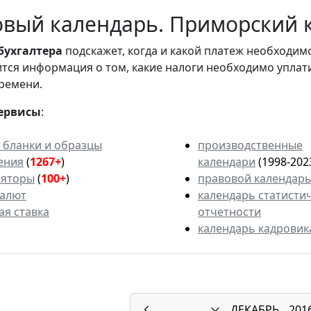
вый календарь. Приморский к
бухгалтера
подскажет, когда и какой платеж необходи
вится информация о том, какие налоги необходимо уплат
ремени.
ервисы
:
 бланки и образцы
производственные
ения
(
1267+
)
календари
(1998-202
ляторы
(
100+
)
правовой календар
валют
календарь статисти
ая ставка
отчетности
календарь кадровик
ДЕКАБРЬ
201