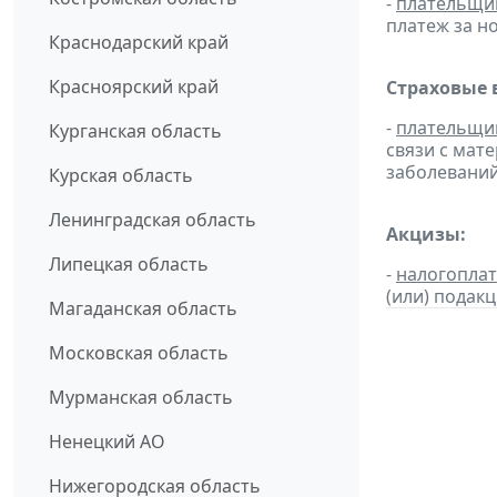
-
плательщи
платеж за но
Краснодарский край
Красноярский край
Страховые 
-
плательщи
Курганская область
связи с мат
заболеваний
Курская область
Ленинградская область
Акцизы:
Липецкая область
-
налогопла
(или) подак
Магаданская область
Московская область
Мурманская область
Ненецкий АО
Нижегородская область