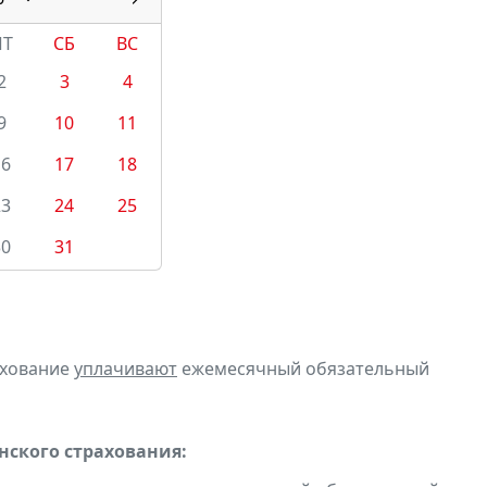
ПТ
СБ
ВС
2
3
4
9
10
11
16
17
18
23
24
25
30
31
ахование
уплачивают
ежемесячный обязательный
ского страхования: