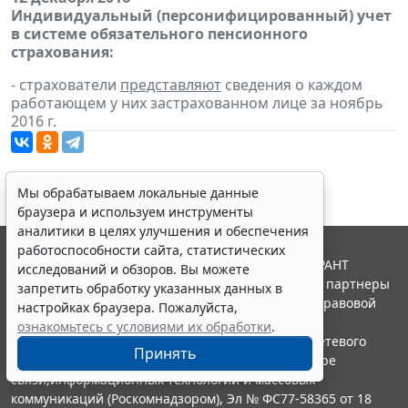
Индивидуальный (персонифицированный) учет
в системе обязательного пенсионного
страхования:
- страхователи
представляют
сведения о каждом
работающем у них застрахованном лице за ноябрь
2016 г.
Мы обрабатываем локальные данные
браузера и используем инструменты
аналитики в целях улучшения и обеспечения
работоспособности сайта, статистических
© ООО "НПП "ГАРАНТ-СЕРВИС", 2026. Система ГАРАНТ
исследований и обзоров. Вы можете
выпускается с 1990 года. Компания "Гарант" и ее партнеры
запретить обработку указанных данных в
являются участниками Российской ассоциации правовой
настройках браузера. Пожалуйста,
информации ГАРАНТ.
ознакомьтесь с условиями их обработки
.
Портал ГАРАНТ.РУ зарегистрирован в качестве сетевого
Принять
издания Федеральной службой по надзору в сфере
связи,информационных технологий и массовых
коммуникаций (Роскомнадзором), Эл № ФС77-58365 от 18