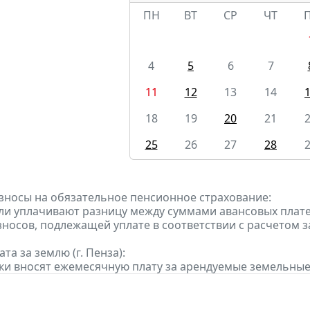
ПН
ВТ
СР
ЧТ
4
5
6
7
11
12
13
14
18
19
20
21
25
26
27
28
зносы на обязательное пенсионное страхование:
ели уплачивают разницу между суммами авансовых платеж
зносов, подлежащей уплате в соответствии с расчетом 
та за землю (г. Пенза):
ки вносят ежемесячную плату за арендуемые земельные