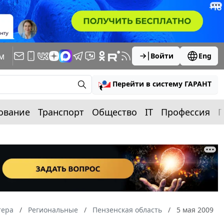
м
Войти
Eng
Перейти в систему ГАРАНТ
ование
Транспорт
Общество
IT
Профессия
П
тера
Региональные
Пензенская область
5 мая 2009