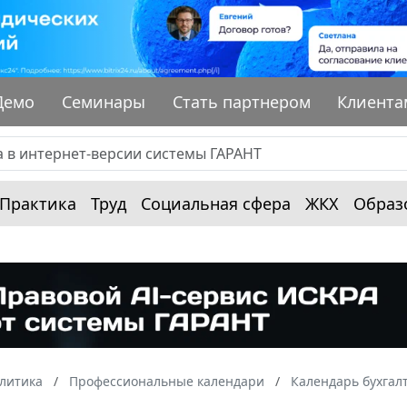
Демо
Семинары
Стать партнером
Клиента
Практика
Труд
Социальная сфера
ЖКХ
Образ
алитика
Профессиональные календари
Календарь бухгал