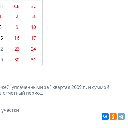
ПТ
СБ
ВС
1
2
3
8
9
10
15
16
17
22
23
24
29
30
31
ей, уплаченными за I квартал 2009 г., и суммой
за отчетный период
 участки