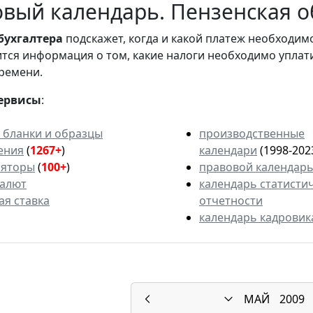
вый календарь. Пензенская об
бухгалтера
подскажет, когда и какой платеж необходи
вится информация о том, какие налоги необходимо уплат
ремени.
ервисы
:
 бланки и образцы
производственные
ения
(
1267+
)
календари
(1998-202
ляторы
(
100+
)
правовой календар
валют
календарь статисти
ая ставка
отчетности
календарь кадровик
МАЙ
2009