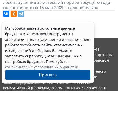
лесонарушения за истекший период текущего года
по состоянию на 15 мая 2009 г. включительно
Мы обрабатываем локальные данные
браузера и используем инструменты
аналитики в целях улучшения и обеспечения
работоспособности сайта, статистических
© ООО "НПП "ГАРАНТ-СЕРВИС", 2026. Система ГАРАНТ
исследований и обзоров. Вы можете
выпускается с 1990 года. Компания "Гарант" и ее партнеры
запретить обработку указанных данных в
являются участниками Российской ассоциации правовой
настройках браузера. Пожалуйста,
информации ГАРАНТ.
ознакомьтесь с условиями их обработки
.
Портал ГАРАНТ.РУ зарегистрирован в качестве сетевого
Принять
издания Федеральной службой по надзору в сфере
связи,информационных технологий и массовых
коммуникаций (Роскомнадзором), Эл № ФС77-58365 от 18
июня 2014 года.
16+
Контакты
8-800-200-88-88