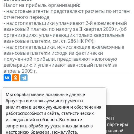
Налог на прибыль организаций:
- налоговые агенты представляют расчеты по итогам
отчетного периода;
- налогоплательщики уплачивают 2-й ежемесячный
авансовый платеж по налогу за II квартал 2009 г. (об
организациях, уплачивающих только квартальные
авансовые платежи, см. ст. 286 НК РФ);
- налогоплательщики, исчисляющие ежемесячные
авансовые платежи исходя из фактически
полученной прибыли, представляют налоговую
декларацию и уплачивают авансовый платеж за
апрель 2009 г.
Мы обрабатываем локальные данные
браузера и используем инструменты
аналитики в целях улучшения и обеспечения
работоспособности сайта, статистических
© ООО "НПП "ГАРАНТ-СЕРВИС", 2026. Система ГАРАНТ
исследований и обзоров. Вы можете
выпускается с 1990 года. Компания "Гарант" и ее партнеры
запретить обработку указанных данных в
являются участниками Российской ассоциации правовой
настройках браузера. Пожалуйста,