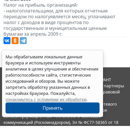
Налог на прибыль организаций:
- налогоплательщики, для которых отчетным
периодом по налогуявляется месяц, уплачивают
налог с доходов в виде процентов по
государственным и муниципальным ценным
бумагам за апрель 2009 г.
Мы обрабатываем локальные данные
браузера и используем инструменты
аналитики в целях улучшения и обеспечения
работоспособности сайта, статистических
© ООО "НПП "ГАРАНТ-СЕРВИС", 2026. Система ГАРАНТ
исследований и обзоров. Вы можете
выпускается с 1990 года. Компания "Гарант" и ее партнеры
запретить обработку указанных данных в
являются участниками Российской ассоциации правовой
настройках браузера. Пожалуйста,
информации ГАРАНТ.
ознакомьтесь с условиями их обработки
.
Портал ГАРАНТ.РУ зарегистрирован в качестве сетевого
Принять
издания Федеральной службой по надзору в сфере
связи,информационных технологий и массовых
коммуникаций (Роскомнадзором), Эл № ФС77-58365 от 18
июня 2014 года.