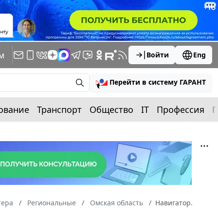
м
Войти
Eng
Перейти в систему ГАРАНТ
ование
Транспорт
Общество
IT
Профессия
П
тера
Региональные
Омская область
Навигатор.