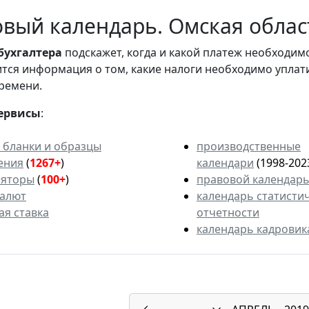
вый календарь. Омская област
бухгалтера
подскажет, когда и какой платеж необходи
вится информация о том, какие налоги необходимо уплат
ремени.
ервисы
:
 бланки и образцы
производственные
ения
(
1267+
)
календари
(1998-202
ляторы
(
100+
)
правовой календар
валют
календарь статисти
ая ставка
отчетности
календарь кадровик