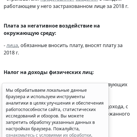
работающем у него застрахованном лице за 2018 г.
Плата за негативное воздействие на
окружающую среду:
-
лица
, обязанные вносить плату, вносят плату за
2018 г.
Мы обрабатываем локальные данные
браузера и используем инструменты
Налог на доходы физических лиц:
аналитики в целях улучшения и обеспечения
работоспособности сайта, статистических
- налоговые агенты при наличии соответствующих
исследований и обзоров. Вы можете
обстоятельств письменно
сообщают
запретить обработку указанных данных в
налогоплательщику и налоговому органу о
настройках браузера. Пожалуйста,
невозможности удержать налог, о суммах дохода, с
ознакомьтесь с условиями их обработки
.
которого не удержан налог, и сумме неудержанного
Принять
налога за 2018 г.