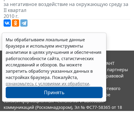
за негативное воздействие на окружающую среду за
II квартал
2010 г.
Мы обрабатываем локальные данные
браузера и используем инструменты
аналитики в целях улучшения и обеспечения
работоспособности сайта, статистических
© ООО "НПП "ГАРАНТ-СЕРВИС", 2026. Система ГАРАНТ
исследований и обзоров. Вы можете
выпускается с 1990 года. Компания "Гарант" и ее партнеры
запретить обработку указанных данных в
являются участниками Российской ассоциации правовой
настройках браузера. Пожалуйста,
информации ГАРАНТ.
ознакомьтесь с условиями их обработки
.
Портал ГАРАНТ.РУ зарегистрирован в качестве сетевого
Принять
издания Федеральной службой по надзору в сфере
связи,информационных технологий и массовых
коммуникаций (Роскомнадзором), Эл № ФС77-58365 от 18
июня 2014 года.
16+