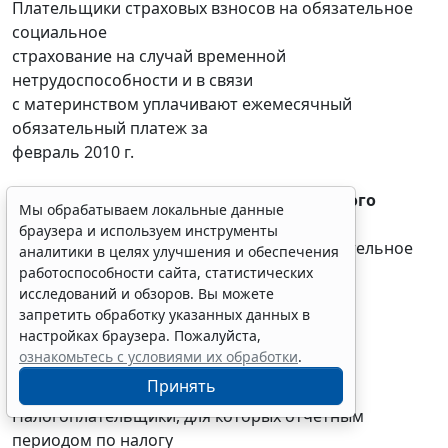
Плательщики страховых взносов на обязательное
социальное
страхование на случай временной
нетрудоспособности и в связи
с материнством уплачивают ежемесячный
обязательный платеж за
февраль 2010 г.
Страховые взносы в фонды медицинского
Мы обрабатываем локальные данные
страхования:
браузера и используем инструменты
Плательщики страховых взносов на обязательное
аналитики в целях улучшения и обеспечения
медицинское
работоспособности сайта, статистических
исследований и обзоров. Вы можете
страхование уплачивают ежемесячный
запретить обработку указанных данных в
обязательный платеж за
настройках браузера. Пожалуйста,
февраль 2010 г.
ознакомьтесь с условиями их обработки
.
Принять
Налог на прибыль организаций:
Налогоплательщики, для которых отчетным
периодом по налогу