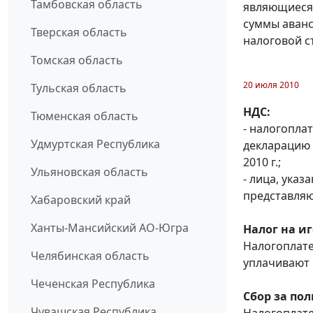
Тамбовская область
являющиеся
суммы аванс
Тверская область
налоговой с
Томская область
20 июля 2010
Тульская область
НДС:
Тюменская область
- налогопла
Удмуртская Республика
декларацию 
2010 г.;
Ульяновская область
- лица, указ
представляют
Хабаровский край
Ханты-Мансийский АО-Югра
Налог на и
Налогоплат
Челябинская область
уплачивают н
Чеченская Республика
Сбор за по
Чувашская Республика
Налогоплат