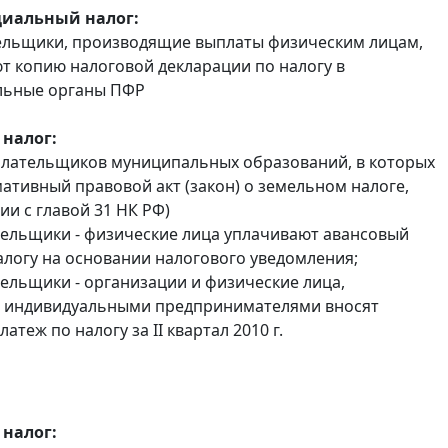
иальный налог:
ельщики, производящие выплаты физическим лицам,
т копию налоговой декларации по налогу в
льные органы ПФР
налог:
плательщиков муниципальных образований, в которых
ативный правовой акт (закон) о земельном налоге,
ии с главой 31 НК РФ)
тельщики - физические лица уплачивают авансовый
алогу на основании налогового уведомления;
тельщики - организации и физические лица,
 индивидуальными предпринимателями вносят
атеж по налогу за II квартал 2010 г.
налог: