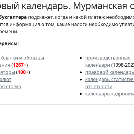
вый календарь. Мурманская о
бухгалтера
подскажет, когда и какой платеж необходи
вится информация о том, какие налоги необходимо уплат
ремени.
ервисы
:
 бланки и образцы
производственные
ения
(
1267+
)
календари
(1998-202
ляторы
(
100+
)
правовой календар
валют
календарь статисти
ая ставка
отчетности
календарь кадровик