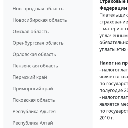
Страховые 
Федерации
Новгородская область
Плательщики
Новосибирская область
страхование
с материнст
Омская область
уплаченным 
обязательно
Оренбургская область
уплаты этих 
Орловская область
Налог на п
Пензенская область
- налогопла
является кв
Пермский край
по государс
Приморский край
полугодие 20
- налогопла
Псковская область
является ме
по государ
Республика Адыгея
2010 г.
Республика Алтай