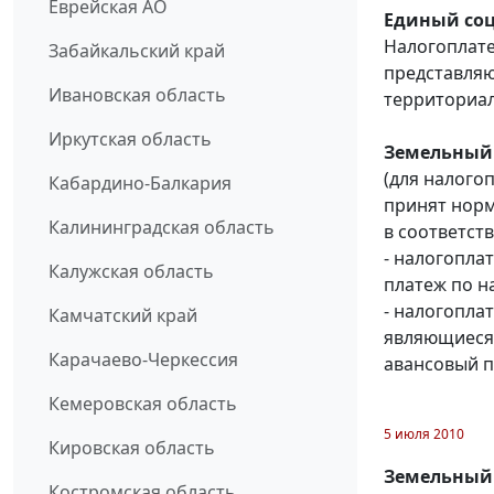
Еврейская АО
Единый соц
Налогоплат
Забайкальский край
представляю
Ивановская область
территориа
Иркутская область
Земельный 
(для налого
Кабардино-Балкария
принят норм
Калининградская область
в соответств
- налогопла
Калужская область
платеж по н
- налогопла
Камчатский край
являющиеся
Карачаево-Черкессия
авансовый пл
Кемеровская область
5 июля 2010
Кировская область
Земельный 
Костромская область