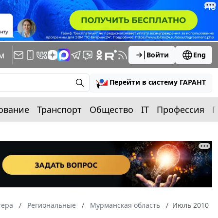
м
Войти
Eng
Перейти в систему ГАРАНТ
ование
Транспорт
Общество
IT
Профессия
П
тера
Региональные
Мурманская область
Июль 2010