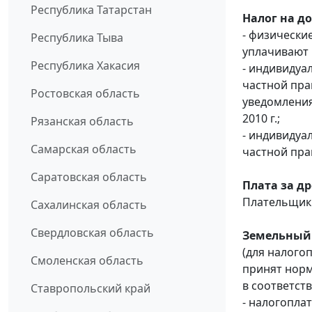
Республика Татарстан
Налог на д
- физические
Республика Тыва
уплачивают н
Республика Хакасия
- индивидуа
частной пра
Ростовская область
уведомления
2010 г.;
Рязанская область
- индивидуа
Самарская область
частной пра
Саратовская область
Плата за д
Плательщики
Сахалинская область
Свердловская область
Земельный 
(для налого
Смоленская область
принят норм
в соответств
Ставропольский край
- налогопла