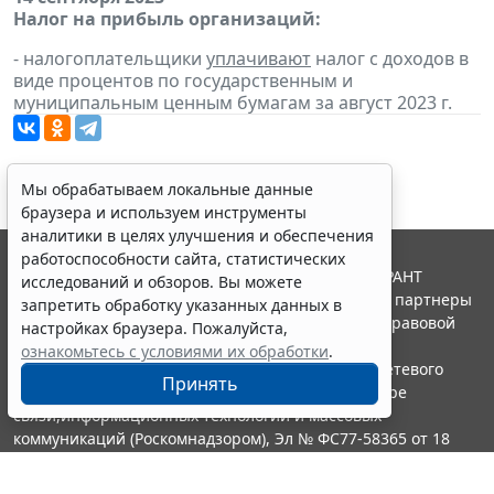
Налог на прибыль организаций:
- налогоплательщики
уплачивают
налог с доходов в
виде процентов по государственным и
муниципальным ценным бумагам за август 2023 г.
Мы обрабатываем локальные данные
браузера и используем инструменты
аналитики в целях улучшения и обеспечения
работоспособности сайта, статистических
© ООО "НПП "ГАРАНТ-СЕРВИС", 2026. Система ГАРАНТ
исследований и обзоров. Вы можете
выпускается с 1990 года. Компания "Гарант" и ее партнеры
запретить обработку указанных данных в
являются участниками Российской ассоциации правовой
настройках браузера. Пожалуйста,
информации ГАРАНТ.
ознакомьтесь с условиями их обработки
.
Портал ГАРАНТ.РУ зарегистрирован в качестве сетевого
Принять
издания Федеральной службой по надзору в сфере
связи,информационных технологий и массовых
коммуникаций (Роскомнадзором), Эл № ФС77-58365 от 18
июня 2014 года.