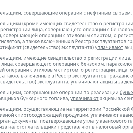
тельщики
, совершающие операции с нефтяным сырьем,
тельщики (кроме имеющих свидетельство о регистраци
 регистрации лица, совершающего операции с бензолом
, совершающей операции с этиловым спиртом, о регис
тиллятов, а также включенных в Реестр эксплуатантов 
тификат (свидетельство) эксплуатанта)
уплачивают
акци
тельщики, имеющие свидетельство о регистрации лица
 лица, совершающего операции с бензолом, параксилол
 операции с этиловым спиртом, о регистрации лица, 
, а также включенные в Реестр эксплуатантов граждан
(свидетельство) эксплуатанта,
уплачивают
акцизы за дека
ательщики, совершающие операции по реализации
бунке
авщиков бункерного топлива,
уплачивают
акцизы за сент
тельщики
, осуществляющие на территории Российской 
цизной спиртосодержащей продукции,
уплачивают
аванс
орган
документы
, подтверждающие уплату авансового пл
циза налогоплательщики
представляют
в налоговый орга
и от уплаты авансового платежа акциза