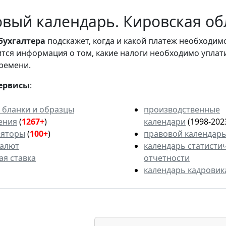
вый календарь. Кировская обл
бухгалтера
подскажет, когда и какой платеж необходи
вится информация о том, какие налоги необходимо уплат
ремени.
ервисы
:
 бланки и образцы
производственные
ения
(
1267+
)
календари
(1998-202
ляторы
(
100+
)
правовой календар
валют
календарь статисти
ая ставка
отчетности
календарь кадровик