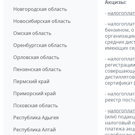
Акцизы:
Новгородская область
-
налогопла
Новосибирская область
- налогопла
бензином, о
Омская область
организации
средних дис
Оренбургская область
имеющих сер
Орловская область
- налогопла
регистрации
Пензенская область
совершающей
дистиллятов
Пермский край
сертификат 
Приморский край
- налогопл
реестр пост
Псковская область
-
налогопла
(или) подак
Республика Адыгея
налоговый 
платежа ак
Республика Алтай
освобождени