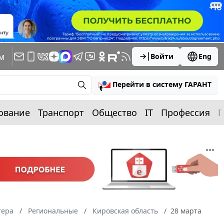
м
Войти
Eng
Перейти в систему ГАРАНТ
ование
Транспорт
Общество
IT
Профессия
П
тера
Региональные
Кировская область
28 марта