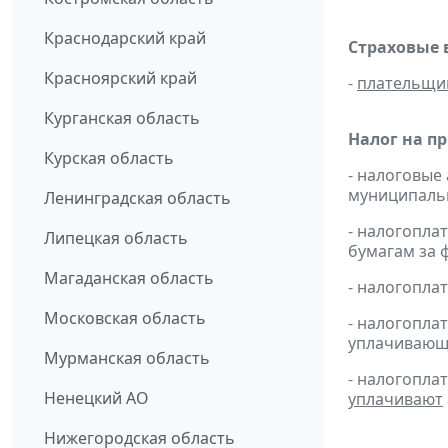
Краснодарский край
Страховые 
Красноярский край
-
плательщи
Курганская область
Налог на п
Курская область
- налоговые
муниципальн
Ленинградская область
- налогопл
Липецкая область
бумагам за ф
Магаданская область
- налогопл
Московская область
- налогопл
уплачивающи
Мурманская область
- налогопла
Ненецкий АО
уплачивают
Нижегородская область