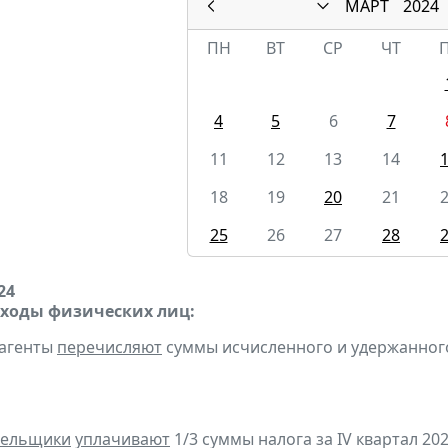
МАРТ
2024
ПН
ВТ
СР
ЧТ
4
5
6
7
11
12
13
14
18
19
20
21
25
26
27
28
24
оходы физических лиц:
 агенты
перечисляют
суммы исчисленного и удержанного н
тельщики
уплачивают
1/3 суммы налога за IV квартал 202