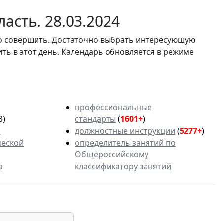
асть. 28.03.2024
мо совершить. Достаточно выбрать интересующую
ить в этот день. Календарь обновляется в режиме
профессиональные
3)
стандарты
(
1601+
)
ь
должностные инструкции
(
5277+
)
ческой
определитель занятий по
Общероссийскому
а
классификатору занятий