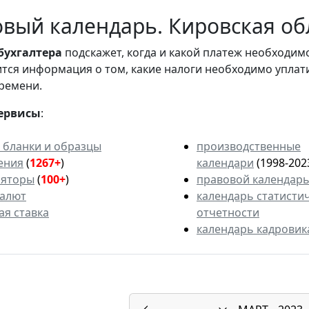
вый календарь. Кировская обл
бухгалтера
подскажет, когда и какой платеж необходи
вится информация о том, какие налоги необходимо уплат
ремени.
ервисы
:
 бланки и образцы
производственные
ения
(
1267+
)
календари
(1998-202
ляторы
(
100+
)
правовой календар
валют
календарь статисти
ая ставка
отчетности
календарь кадровик