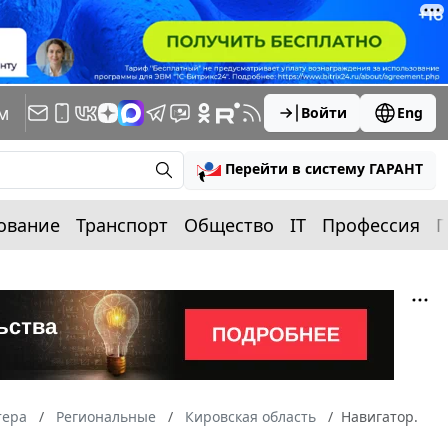
м
Войти
Eng
Перейти в систему ГАРАНТ
ование
Транспорт
Общество
IT
Профессия
П
тера
Региональные
Кировская область
Навигатор.