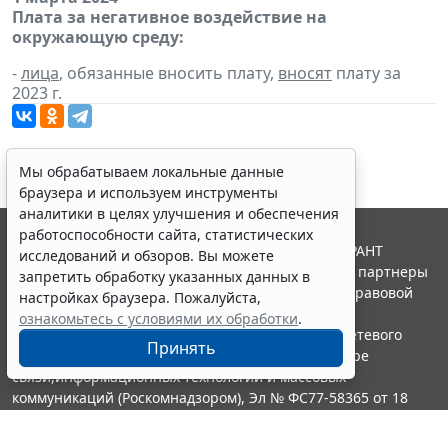
Плата за негативное воздействие на
окружающую среду:
-
лица
, обязанные вносить плату,
вносят
плату за
2023 г.
Мы обрабатываем локальные данные
браузера и используем инструменты
аналитики в целях улучшения и обеспечения
работоспособности сайта, статистических
© ООО "НПП "ГАРАНТ-СЕРВИС", 2026. Система ГАРАНТ
исследований и обзоров. Вы можете
выпускается с 1990 года. Компания "Гарант" и ее партнеры
запретить обработку указанных данных в
являются участниками Российской ассоциации правовой
настройках браузера. Пожалуйста,
информации ГАРАНТ.
ознакомьтесь с условиями их обработки
.
Портал ГАРАНТ.РУ зарегистрирован в качестве сетевого
Принять
издания Федеральной службой по надзору в сфере
связи,информационных технологий и массовых
коммуникаций (Роскомнадзором), Эл № ФС77-58365 от 18
июня 2014 года.