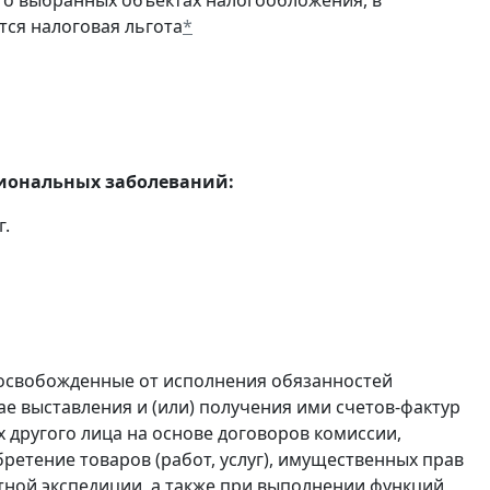
о выбранных объектах налогообложения, в
тся налоговая льгота
*
сиональных заболеваний:
г.
 освобожденные от исполнения обязанностей
е выставления и (или) получения ими счетов-фактур
 другого лица на основе договоров комиссии,
ретение товаров (работ, услуг), имущественных прав
ртной экспедиции, а также при выполнении функций