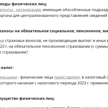
оходы физических лиц:
агенты - организации
, имеющие обособленные подразд
органа для централизованного представления сведений
взносы на обязательное социальное, пенсионное, м
ки
страховых взносов, не производящие выплат и иных
023 г. на обязательное пенсионное страхование (с суммы
 страхование
*
налог:
тельщики
- физические лица
представляют
в налоговый 
оторого начиная с налогового периода 2023 г. применя
мущество физических лиц: