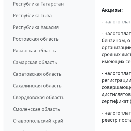
Республика Татарстан
Акцизы:
Республика Тыва
-
налогопла
Республика Хакасия
- налогопла
Ростовская область
бензином, о
организации
Рязанская область
средних дис
имеющих сер
Самарская область
- налогопла
Саратовская область
регистрации
Сахалинская область
совершающей
дистиллятов
Свердловская область
сертификат 
Смоленская область
- налогопл
реестр пост
Ставропольский край