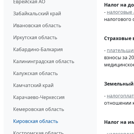
Еврейская АО
Налог на д
-
налоговые 
Забайкальский край
налогового 
Ивановская область
Иркутская область
Страховые 
Кабардино-Балкария
-
плательщи
взносы за 2
Калининградская область
медицинское
Калужская область
Земельный 
Камчатский край
-
налогопла
Карачаево-Черкессия
отношении к
Кемеровская область
Кировская область
Налог на и
Костромская область