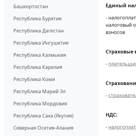
Единый нал
Башкортостан
- налогопла
Республика Бурятия
налоговый 
Республика Дагестан
взносов
Республика Ингушетия
Страховые 
Республика Калмыкия
-
плательщи
Республика Карелия
Республика Коми
Страховани
Республика Марий Эл
-
страховате
Республика Мордовия
НДС:
Республика Саха (Якутия)
-
налогопла
Северная Осетия-Алания