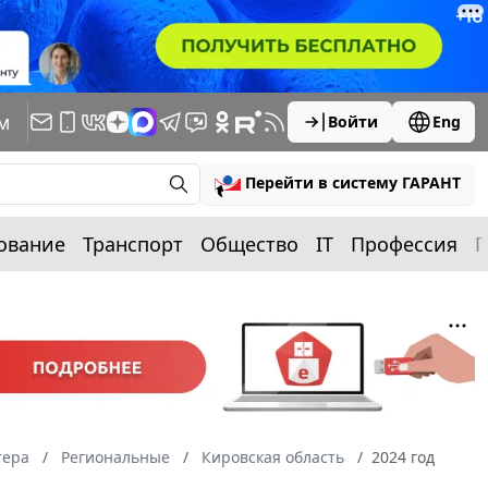
м
Войти
Eng
Перейти в систему ГАРАНТ
ование
Транспорт
Общество
IT
Профессия
П
тера
Региональные
Кировская область
2024 год