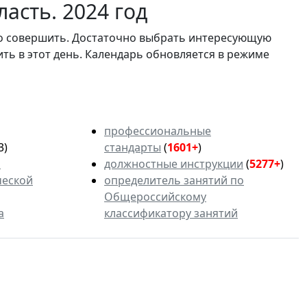
асть. 2024 год
мо совершить. Достаточно выбрать интересующую
ить в этот день. Календарь обновляется в режиме
профессиональные
3)
стандарты
(
1601+
)
ь
должностные инструкции
(
5277+
)
ческой
определитель занятий по
Общероссийскому
а
классификатору занятий