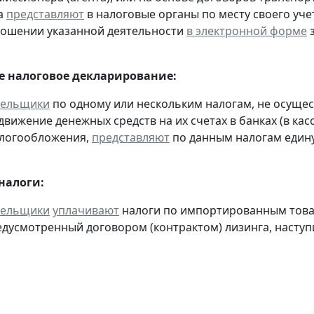
а
представляют
в налоговые органы по месту своего уче
ношении указанной деятельности
в электронной форме
з
 налоговое декларирование:
тельщики
по одному или нескольким налогам, не осуще
движение денежных средств на их счетах в банках (в ка
алогообложения,
представляют
по данным налогам един
налоги:
тельщики
уплачивают
налоги по импортированным товара
едусмотренный договором (контрактом) лизинга, наступ