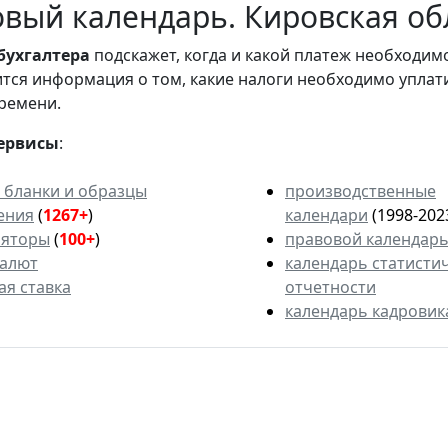
вый календарь. Кировская обл
бухгалтера
подскажет, когда и какой платеж необходи
вится информация о том, какие налоги необходимо уплат
ремени.
ервисы
:
 бланки и образцы
производственные
ения
(
1267+
)
календари
(1998-202
ляторы
(
100+
)
правовой календар
валют
календарь статисти
ая ставка
отчетности
календарь кадровик