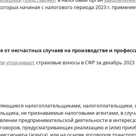
тельщики
представляют
в налоговый орган
уведомление
оторых начиная с налогового периода 2023 г. применяе
е от несчастных случаев на производстве и профес
ли
уплачивают
страховые взносы в СФР за декабрь 2023 
являющиеся налогоплательщиками, налогоплательщики,
льщика, не признаваемые налоговыми агентами, в случа
влении предпринимательской деятельности в интересах
оговоров, предусматривающих реализацию и (или) приоб
миссионера (агента), или на основе договоров транспо