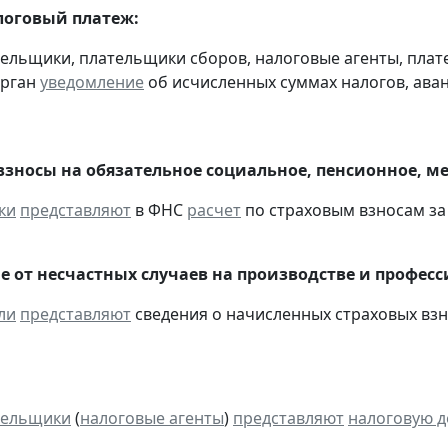
оговый платеж:
тельщики, плательщики сборов, налоговые агенты, пла
орган
уведомление
об исчисленных суммах налогов, аван
взносы на обязательное социальное, пенсионное, м
ки
представляют
в ФНС
расчет
по страховым взносам за 
е от несчастных случаев на производстве и профес
ли
представляют
сведения о начисленных страховых взно
тельщики
(
налоговые агенты
)
представляют
налоговую 