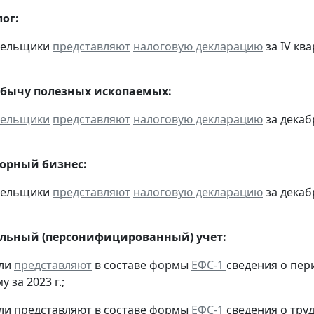
ог:
ательщики
представляют
налоговую декларацию
за IV ква
обычу полезных ископаемых:
тельщики
представляют
налоговую декларацию
за декабр
горный бизнес:
ательщики
представляют
налоговую декларацию
за декабр
льный (персонифицированный) учет:
ели
представляют
в составе формы
ЕФС-1
сведения о пер
 за 2023 г.;
ели представляют в составе формы
ЕФС-1
сведения о тру