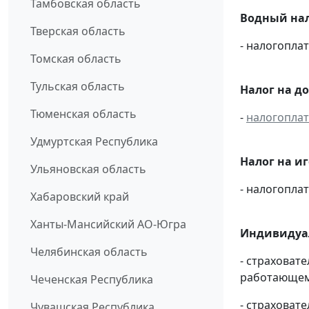
Тамбовская область
Водный нал
Тверская область
- налогопл
Томская область
Тульская область
Налог на д
Тюменская область
-
налогопла
Удмуртская Республика
Налог на и
Ульяновская область
- налогопл
Хабаровский край
Ханты-Мансийский АО-Югра
Индивидуа
Челябинская область
- страховат
работающему
Чеченская Республика
- страховат
Чувашская Республика