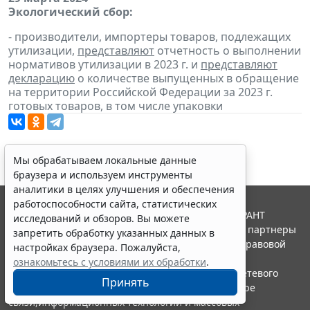
Экологический сбор:
- производители, импортеры товаров, подлежащих
утилизации,
представляют
отчетность о выполнении
нормативов утилизации в 2023 г. и
представляют
декларацию
о количестве выпущенных в обращение
на территории Российской Федерации за 2023 г.
готовых товаров, в том числе упаковки
Мы обрабатываем локальные данные
браузера и используем инструменты
аналитики в целях улучшения и обеспечения
работоспособности сайта, статистических
© ООО "НПП "ГАРАНТ-СЕРВИС", 2026. Система ГАРАНТ
исследований и обзоров. Вы можете
выпускается с 1990 года. Компания "Гарант" и ее партнеры
запретить обработку указанных данных в
являются участниками Российской ассоциации правовой
настройках браузера. Пожалуйста,
информации ГАРАНТ.
ознакомьтесь с условиями их обработки
.
Портал ГАРАНТ.РУ зарегистрирован в качестве сетевого
Принять
издания Федеральной службой по надзору в сфере
связи,информационных технологий и массовых