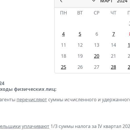
МАРТ
2024
ПН
ВТ
СР
ЧТ
4
5
6
7
11
12
13
14
18
19
20
21
25
26
27
28
24
оходы физических лиц:
 агенты
перечисляют
суммы исчисленного и удержанного н
тельщики
уплачивают
1/3 суммы налога за IV квартал 202