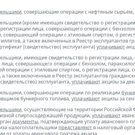
тельщики
, совершающие операции с нефтяным сырьем,
тельщики (кроме имеющих свидетельство о регистраци
 регистрации лица, совершающего операции с бензолом
, совершающей операции с этиловым спиртом, о регис
тиллятов, а также включенных в Реестр эксплуатантов 
тификат (свидетельство) эксплуатанта)
уплачивают
акци
тельщики, имеющие свидетельство о регистрации лица
 лица, совершающего операции с бензолом, параксилол
 операции с этиловым спиртом, о регистрации лица, 
, а также включенные в Реестр эксплуатантов граждан
(свидетельство) эксплуатанта,
уплачивают
акцизы за дека
ательщики, совершающие операции по реализации
бунке
авщиков бункерного топлива,
уплачивают
акцизы за сент
тельщики
, осуществляющие на территории Российской 
цизной спиртосодержащей продукции,
уплачивают
аванс
орган
документы
, подтверждающие уплату авансового пл
циза налогоплательщики
представляют
в налоговый орга
и от уплаты авансового платежа акциза