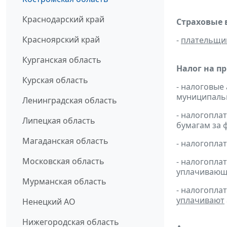
Краснодарский край
Страховые 
Красноярский край
-
плательщи
Курганская область
Налог на п
Курская область
- налоговые
муниципальн
Ленинградская область
- налогопл
Липецкая область
бумагам за ф
Магаданская область
- налогопл
Московская область
- налогопл
уплачивающи
Мурманская область
- налогопла
уплачивают
Ненецкий АО
Нижегородская область