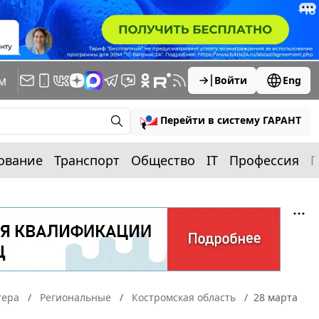
м
Войти
Eng
Перейти в систему ГАРАНТ
ование
Транспорт
Общество
IT
Профессия
П
тера
Региональные
Костромская область
28 марта