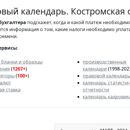
вый календарь. Костромская о
бухгалтера
подскажет, когда и какой платеж необходи
вится информация о том, какие налоги необходимо уплат
ремени.
ервисы
:
 бланки и образцы
производственные
ения
(
1267+
)
календари
(1998-202
ляторы
(
100+
)
правовой календар
валют
календарь статисти
ая ставка
отчетности
календарь кадровик