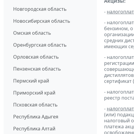
Акцизы:
Новгородская область
-
налогопла
Новосибирская область
- налогопла
бензином, о
Омская область
организации
средних дис
Оренбургская область
имеющих сер
Орловская область
- налогопла
регистрации
Пензенская область
совершающей
дистиллятов
Пермский край
сертификат 
- налогопл
Приморский край
реестр пост
Псковская область
-
налогопла
(или) подак
Республика Адыгея
налоговый 
платежа ак
Республика Алтай
освобождени