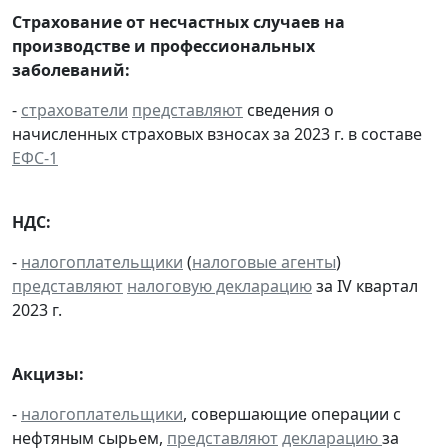
Страхование от несчастных случаев на
производстве и профессиональных
заболеваний:
-
страхователи
представляют
сведения о
начисленных страховых взносах за 2023 г. в составе
ЕФС-1
НДС:
-
налогоплательщики
(
налоговые агенты
)
представляют
налоговую декларацию
за IV квартал
2023 г.
Акцизы:
-
налогоплательщики
, совершающие операции с
нефтяным сырьем,
представляют
декларацию
за