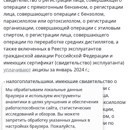
операции с прямогонным бензином, о регистрации
лица, совершающего операции с бензолом,
параксилолом или ортоксилолом, о регистрации
организации, совершающей операции с этиловым
спиртом, о регистрации лица, совершающего
операции по переработке средних дистиллятов, а
также включенных в Реестр эксплуатантов
гражданской авиации Российской Федерации и
Мы обрабатываем локальные данные
имеющих сертификат (свидетельство) эксплуатанта)
браузера и используем инструменты
уплачивают
акцизы за январь 2024 г.;
аналитики в целях улучшения и обеспечения
работоспособности сайта, статистических
- налогоплательщики, имеющие свидетельство о
исследований и обзоров. Вы можете
регистрации лица, совершающего операции с
запретить обработку указанных данных в
прямогонным бензином, о регистрации лица,
настройках браузера. Пожалуйста,
совершающего операции с бензолом, параксилолом
ознакомьтесь с условиями их обработки
.
или ортоксилолом, о регистрации организации,
Принять
совершающей операции с этиловым спиртом, о
регистрации лица, совершающего операции по
переработке средних дистиллятов, а также