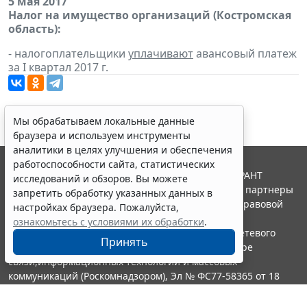
5 мая 2017
Налог на имущество организаций (Костромская
область):
- налогоплательщики
уплачивают
авансовый платеж
за I квартал 2017 г.
Мы обрабатываем локальные данные
браузера и используем инструменты
аналитики в целях улучшения и обеспечения
работоспособности сайта, статистических
© ООО "НПП "ГАРАНТ-СЕРВИС", 2026. Система ГАРАНТ
исследований и обзоров. Вы можете
выпускается с 1990 года. Компания "Гарант" и ее партнеры
запретить обработку указанных данных в
являются участниками Российской ассоциации правовой
настройках браузера. Пожалуйста,
информации ГАРАНТ.
ознакомьтесь с условиями их обработки
.
Портал ГАРАНТ.РУ зарегистрирован в качестве сетевого
Принять
издания Федеральной службой по надзору в сфере
связи,информационных технологий и массовых
коммуникаций (Роскомнадзором), Эл № ФС77-58365 от 18
июня 2014 года.