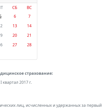
ПТ
СБ
ВС
5
6
7
12
13
14
19
20
21
26
27
28
едицинское страхование:
 квартал 2017 г.
ических лиц, исчисленных и удержанных за первый