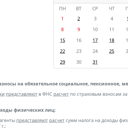
ПН
ВТ
СР
ЧТ
1
2
3
4
8
9
10
11
15
16
17
18
22
23
24
25
29
30
31
взносы на обязательное социальное, пенсионное, м
ки
представляют
в ФНС
расчет
по страховым взносам за I
оходы физических лиц:
 агенты
представляют
расчет
сумм налога на доходы физ
г.;