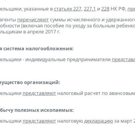
тельщики, указанные в
статьях 227
,
227.1
и
228
НК РФ,
пр
 агенты
перечисляют
суммы исчисленного и удержанного
обности (включая пособие по уходу за больным ребенко
льщикам в апреле 2017 г.
 система налогообложения:
тельщики - индивидуальные предприниматели
представ
мущество организаций:
ательщики
представляют
налоговый расчет по авансовым п
обычу полезных ископаемых:
ательщики
представляют
налоговую
декларацию
за март 2