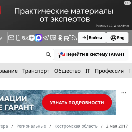
м
Войти
Eng
Перейти в систему ГАРАНТ
ование
Транспорт
Общество
IT
Профессия
П
тера
Региональные
Костромская область
2 мая 2017