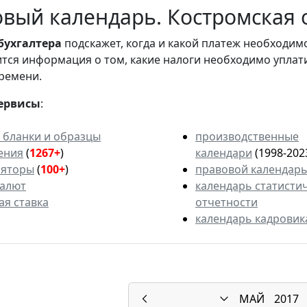
вый календарь. Костромская о
бухгалтера
подскажет, когда и какой платеж необходи
вится информация о том, какие налоги необходимо уплат
ремени.
ервисы
:
 бланки и образцы
производственные
ения
(
1267+
)
календари
(1998-202
ляторы
(
100+
)
правовой календар
валют
календарь статисти
ая ставка
отчетности
календарь кадровик
МАЙ
2017