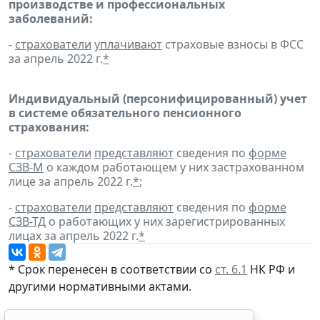
производстве и профессиональных
заболеваний:
-
страхователи
уплачивают
страховые взносы в ФСС
за апрель 2022 г.
*
Индивидуальный (персонифицированный) учет
в системе обязательного пенсионного
страхования:
-
страхователи
представляют
сведения по
форме
СЗВ-М
о каждом работающем у них застрахованном
лице за апрель 2022 г.
*
;
-
страхователи
представляют
сведения по
форме
СЗВ-ТД
о работающих у них зарегистрированных
лицах за апрель 2022 г.
*
* Срок перенесен в соответствии со
ст. 6.1
НК РФ и
другими
нормативными актами
.